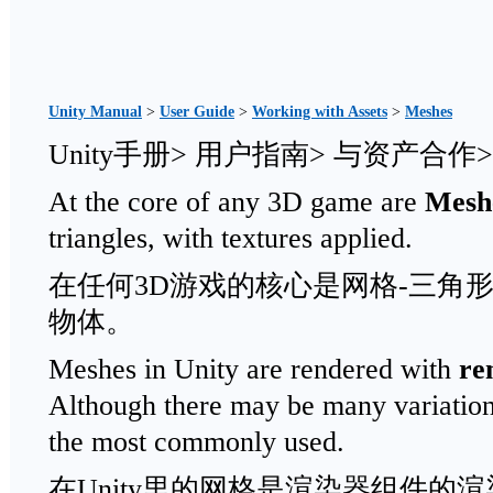
Unity Manual
>
User Guide
>
Working with Assets
>
Meshes
Unity手册> 用户指南> 与资产合作
At the core of any 3D game are
Mesh
triangles, with textures applied.
在任何3D游戏的核心是网格-三角
物体。
Meshes in Unity are rendered with
re
Although there may be many variatio
the most commonly used.
在Unity里的网格是渲染器组件的