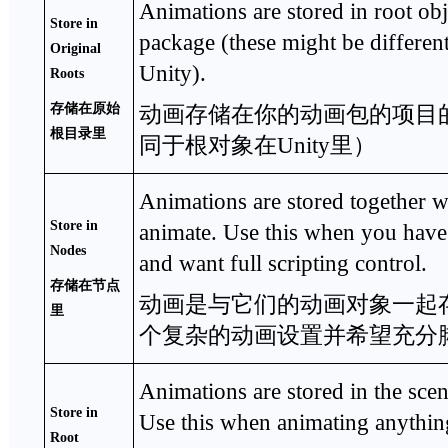
Animations are stored in root ob
Store in
package (these might be different
Original
Unity).
Roots
存储在原始
动画存储在你的动画包的项目
根目录里
同于根对象在Unity里）
Animations are stored together wi
Store in
animate. Use this when you have
Nodes
and want full scripting control.
存储在节点
动画是与它们的动画对象一起
里
个复杂的动画设置并希望充分
Animations are stored in the scen
Store in
Use this when animating anything
Root