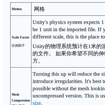
网格
Meshes
Unity's physics system expects 1
be 1 unit in the imported file. If 
different scale, this is the place to 
Scale Factor
Unity的物理系统预计在1米
比例因子
的文件。 如果你希望不同的
方。
Turning this up will reduce the s
introduce irregularities. It's best 
possible without the mesh lookin
uncompressed version. This is us
Mesh
Compression
size
.