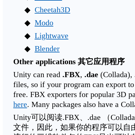
◆
Cheetah3D
◆
Modo
◆
Lightwave
◆
Blender
Other applications
其它应用程序
Unity can read
.FBX
,
.dae
(Collada),
files, so if your program can export t
free. FBX exporters for popular 3D p
here
. Many packages also have a Colla
Unity可以阅读.FBX、.dae （Collada
文件，因此，如果你的程序可以自