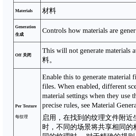
材料
Materials
Generation
Controls how materials are
生成
This will not generate mater
Off
关闭
料。
Enable this to generate material f
files. When enabled, different sc
material settings when they use t
precise rules, see Material Gener
Per Texture
启用，在找到的纹理文件附近
每纹理
时，不同的场景将共享相同的