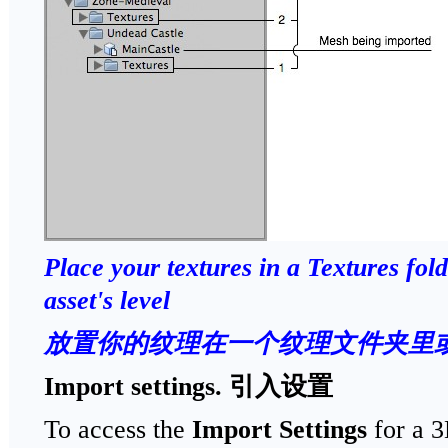
Place your textures in a
Textures
fold
asset's level
放置你的纹理在一个纹理文件夹里
Import settings.
引入设置
To access the
Import Settings
for a 3