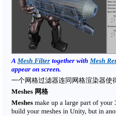
A
Mesh Filter
together with
Mesh Re
appear on screen.
一个网格过滤器连同网格渲染器使
Meshes
网格
Meshes
make up a large part of your 
build your meshes in Unity, but in ano