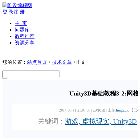
登 录
注 册
主 页
问题库
教程推荐
资源分享
您的位置：
站点首页
>
技术文章
>正文
Unity3D基础教程3-2:网格(
2014-08-11 21:07:58
|
?次阅读
|
上传:
huigezrx
【已
关键词：
游戏, 虚拟现实, Unity3D