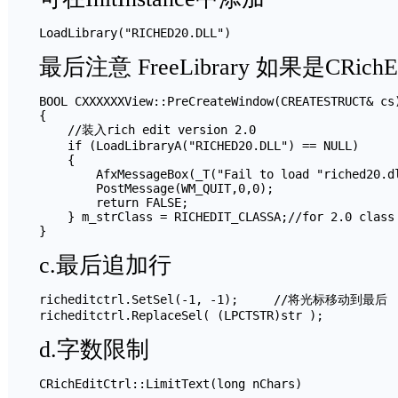
最后注意 FreeLibrary 如果是CRic
BOOL CXXXXXXView::PreCreateWindow(CREATESTRUCT& cs)
{

    //装入rich edit version 2.0

    if (LoadLibraryA("RICHED20.DLL") == NULL)

    {

        AfxMessageBox(_T("Fail to load "riched20.dl
        PostMessage(WM_QUIT,0,0);

        return FALSE;

    } m_strClass = RICHEDIT_CLASSA;//for 2.0 class 
c.最后追加行
richeditctrl.SetSel(-1, -1);     //将光标移动到最后

d.字数限制