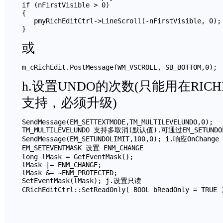
if (nFirstVisible > 0)

{

   pmyRichEditCtrl->LineScroll(-nFirstVisible, 0);

或
h.设置UNDO的次数(只能用在RIC
支持，必须升级)
SendMessage(EM_SETTEXTMODE,TM_MULTILEVELUNDO,0);

TM_MULTILEVELUNDO 支持多取消(默认值).可通过EM_SETUND
SendMessage(EM_SETUNDOLIMIT,100,0); i.响应OnChange

EM_SETEVENTMASK 设置 ENM_CHANGE

long lMask = GetEventMask();

lMask |= ENM_CHANGE;

lMask &= ~ENM_PROTECTED;

SetEventMask(lMask); j.设置只读
