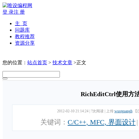
登 录
注 册
主 页
问题库
教程推荐
资源分享
您的位置：
站点首页
>
技术文章
>正文
RichEditCtrl使用
2012-02-10 21:14:24
|
?次阅读
|
上传:
wustguangh
【
关键词：
C/C++, MFC, 界面设计
|