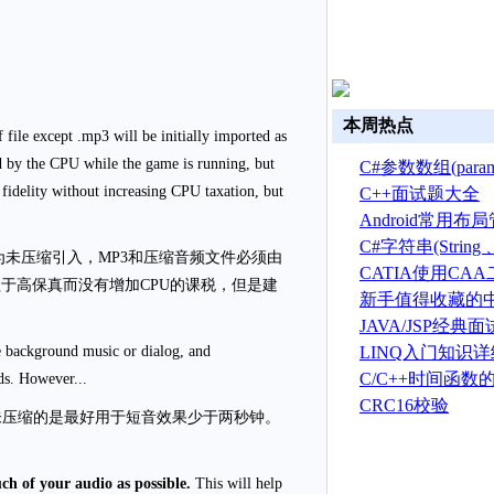
本周热点
ile except .mp3 will be initially imported as
by the CPU while the game is running, but
C#参数数组(par
r fidelity without increasing CPU taxation, but
C++面试题大全
Android常用
C#字符串(String 、S
先为未压缩引入，MP3和压缩音频文件必须由
总结
CATIA使用CA
于高保真而没有增加CPU的课税，但是建
建草图
新手值得收藏的中
新手且英文不好
JAVA/JSP经典
ke background music or dialog, and
LINQ入门知识
C/C++时间函数
ds. However...
CRC16校验
未压缩的是最好用于短音效果少于两秒钟。
h of your audio as possible.
This will help