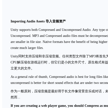
Importing Audio Assets
导入音频资产
Unity supports both Compressed and Uncompressed Audio. Any type of f
Uncompressed. MP3 and Compressed audio files must be decompressed 
are smaller in file size. Native formats have the benefit of being highe
create much larger files.
Unity同时支持压缩和非压缩音频。任何类型文件除了MP3将首
CPU解压缩在游戏运行时，但它们是小的文件尺寸。原生格式有益
立更大的文件。
As a general rule of thumb, Compressed audio is best for long files li
uncompressed is better for short sound effects that are under two secon
作为一般原则，压缩音频是最好用于长文件像背景音乐或对话，
然而...
If you are creating a web player game, you should Compress as muc