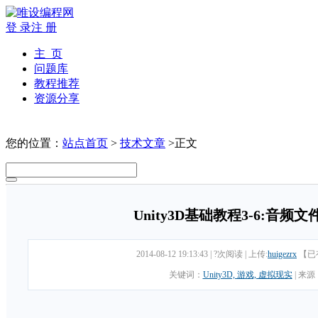
登 录
注 册
主 页
问题库
教程推荐
资源分享
您的位置：
站点首页
>
技术文章
>正文
Unity3D基础教程3-6:音频文件(Au
2014-08-12 19:13:43
|
?次阅读
|
上传:
huigezrx
【已
关键词：
Unity3D, 游戏, 虚拟现实
|
来源