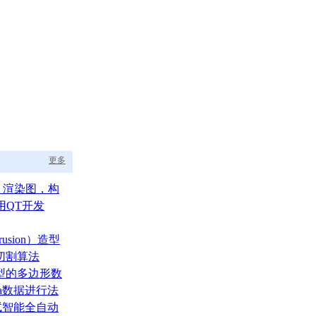
更多
aph 渲染图，构
的渲染调度中枢
用QT开发
usion）造型
切割算法
型的多边形数
ata数据进行法
测试智能全自动