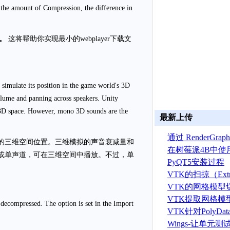
k the amount of Compression, the difference in
。
这将帮助你实现最小的webplayer下载文
 simulate its position in the game world's 3D
olume and panning across speakers. Unity
 3D space. However, mono 3D sounds are the
最新上传
通过 RenderGr
的三维空间位置。三维模拟的声音衰减量和
建 ASTRYN 
在树莓派4B中使
体声或单声道，可在三维空间中播放。不过，单
OpenGL ES程序
PyQT5安装过程
VTK的扫掠（Extr
算法
VTK的网格模型
VTK提取网格模
 decompressed. The option is set in the Import
据算法
VTK针对PolyD
线运算
Wings-让单元