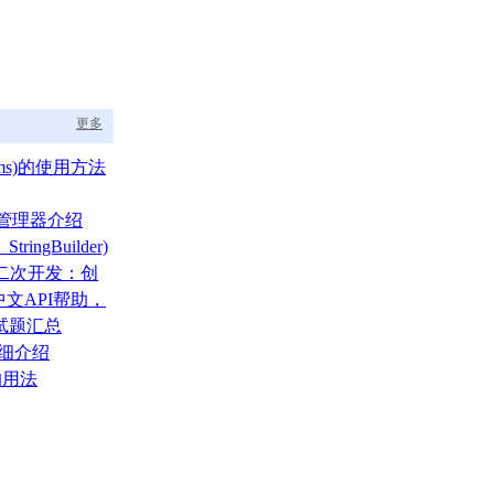
更多
ams)的使用方法
布局管理器介绍
tringBuilder)
A二次开发：创
文API帮助，
的福音
面试题汇总
详细介绍
的用法