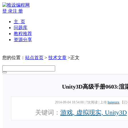
登 录
注 册
主 页
问题库
教程推荐
资源分享
您的位置：
站点首页
>
技术文章
>正文
Unity3D高级手册0603
2014-09-04 18:54:00
|
?次阅读
|
上传:
huigezrx
【已
关键词：
游戏, 虚拟现实, Unity3D