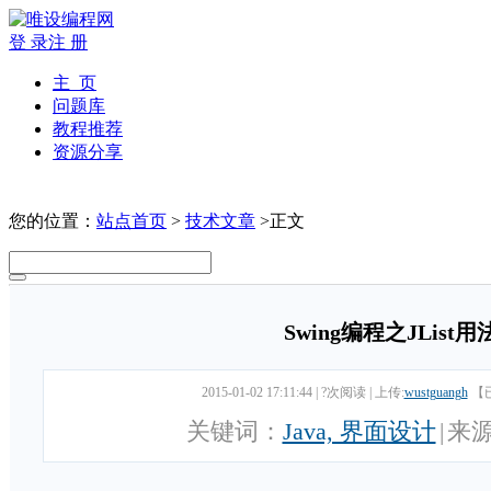
登 录
注 册
主 页
问题库
教程推荐
资源分享
您的位置：
站点首页
>
技术文章
>正文
Swing编程之JList
2015-01-02 17:11:44
|
?次阅读
|
上传:
wustguangh
【
关键词：
Java, 界面设计
|
来