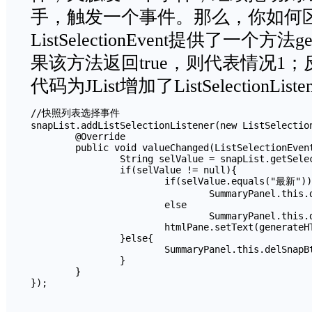
手，触发一个事件。那么，你如何
ListSelectionEvent提供了一个方法getV
果该方法返回true，则代表情况1
代码为JList增加了ListSelectionLis
//快照列表选择事件

snapList.addListSelectionListener(new ListSelectionLi
	@Override

	public void valueChanged(ListSelectionEvent e) {

		String selValue = snapList.getSelectedValue();

		if(selValue != null){

			if(selValue.equals("最新"))

				SummaryPanel.this.delSnapBtn.setEnabled(false);

			else

				SummaryPanel.this.delSnapBtn.setEnabled(true);

			htmlPane.setText(generateHTML(selValue));

		}else{

			SummaryPanel.this.delSnapBtn.setEnabled(false);

		}

	}

});	