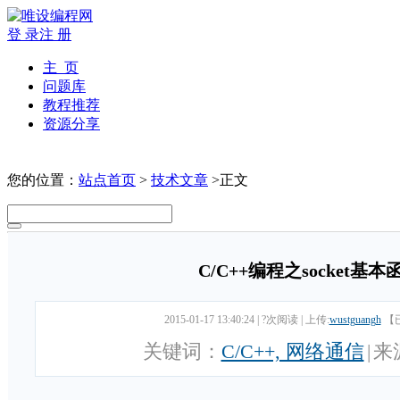
登 录
注 册
主 页
问题库
教程推荐
资源分享
您的位置：
站点首页
>
技术文章
>正文
C/C++编程之socket基
2015-01-17 13:40:24
|
?次阅读
|
上传:
wustguangh
【
关键词：
C/C++, 网络通信
|
来