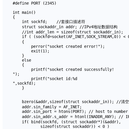
#define PORT (2345)

int main()

{

    int sockfd;    //套接口描述符

    struct sockaddr_in addr; //IPv4地址数据结构

    //int addr_len = sizeof(struct sockaddr_in);

    if ( (sockfd=socket(AF_INET,SOCK_STREAM,0)) < 
    {

        perror("socket created error!");

        exit(1);

    }

    else

    {

        printf("socket created successfully!

");

        printf("socket id:%d

",sockfd);

    }

    bzero(&addr,sizeof(struct sockaddr_in)); //
    addr.sin_family = AF_INET;

    addr.sin_port = htons(PORT); // host to numbe
    addr.sin_addr.s_addr = htonl(INADDR_ANY); // 
    if( bind(sockfd, (struct sockaddr*)(&addr),

            sizeof(struct sockaddr)) < 0 )
