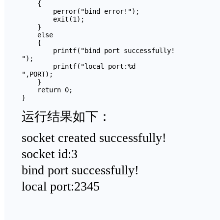
    {

        perror("bind error!");

        exit(1);

    }

    else

    {

        printf("bind port successfully!

");

        printf("local port:%d

",PORT);

    }

    return 0;

}
运行结果如下：
socket created successfully!
socket id:3
bind port successfully!
local port:2345