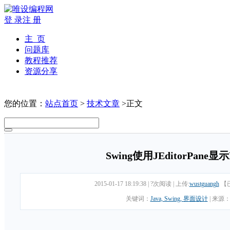
登 录
注 册
主 页
问题库
教程推荐
资源分享
您的位置：
站点首页
>
技术文章
>正文
Swing使用JEditorPane
2015-01-17 18:19:38
|
?次阅读
|
上传:
wustguangh
【
关键词：
Java, Swing, 界面设计
|
来源