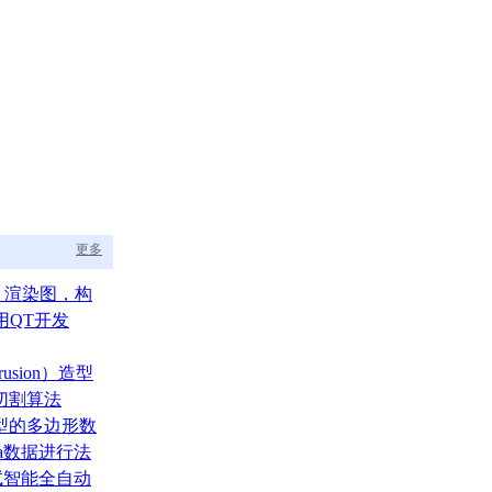
更多
aph 渲染图，构
的渲染调度中枢
用QT开发
usion）造型
切割算法
型的多边形数
ata数据进行法
测试智能全自动