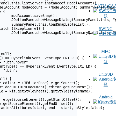
CATIA/CA
);

成功！");

t();

SWING
age());

MFC
Unity3D
Android