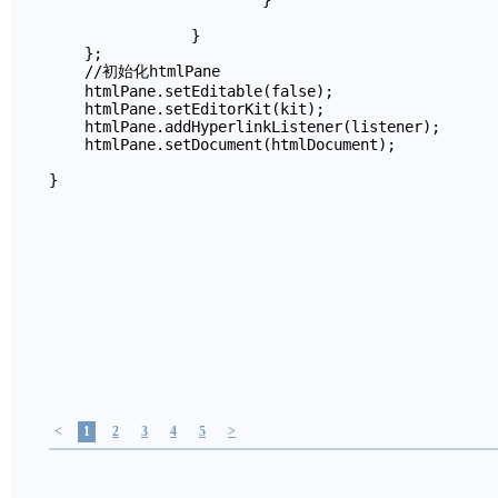
			}

		}

    };

    //初始化htmlPane

    htmlPane.setEditable(false);

    htmlPane.setEditorKit(kit);	    

    htmlPane.addHyperlinkListener(listener);    

    htmlPane.setDocument(htmlDocument);	  

}
<
1
2
3
4
5
>