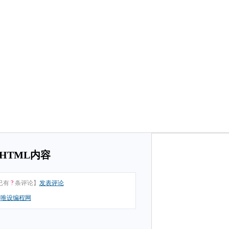
显示HTML内容
已有
?
条评论】
发表评论
：
唯设编程网