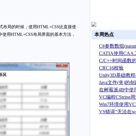
布局的时候，使用HTML+CSS比直接使
本周热点
ne中使用HTML+CSS布局界面的基本方法，
C#参数数组(par
CATIA使用CA
建草图
C/C++时间函数
CRC16校验
Unity3D基础教程
初始化预制品
Java文件(夹)
除方法介绍
在树莓派4B中使
OpenGL ES程序
VC编程CString
Win7环境使用VC
实现键盘钩子
VS错误“无法在w
动调试 打开的UR
程没有运行”