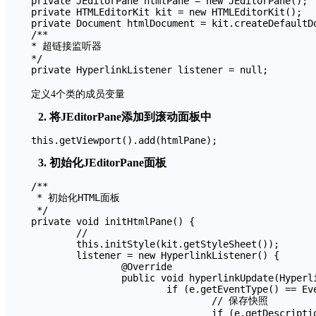
private JEditorPane htmlPane = new JEditorPane();

private HTMLEditorKit kit = new HTMLEditorKit();

private Document htmlDocument = kit.createDefaultDo
/**

* 超链接监听器

*/

private HyperlinkListener listener = null;
定义4个类的成员变量
2. 将JEditorPane添加到滚动面板中
this.getViewport().add(htmlPane);
3. 初始化JEditorPane面板
/**

 * 初始化HTML面板

 */

private void initHtmlPane() {

	//

	this.initStyle(kit.getStyleSheet());

	listener = new HyperlinkListener() {

		@Override

		public void hyperlinkUpdate(HyperlinkEvent e) {

			if (e.getEventType() == EventType.ACTIVATED) {

				// 保存快照

				if (e.getDescription().equals("EVT_SAVE")) {
