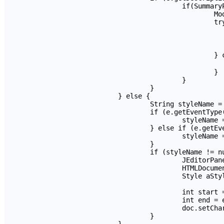
					if(SummaryPanel.this.listServer instanceof ModelAccount){

						ModelAccount modAccount = (ModelAccount) SummaryPanel.this.listServer;

						try {

							modAccount.saveSnap(
							JOptionPane.showMessageDialog(SummaryPanel.this, "保存快照
							SummaryPanel.this.loadSnapLableLis
						} catch (Exception e1) {

							JOptionPane.showMessageDialog(SummaryPanel.this, "出错:"+e1.getMess
						}							

					}

				}

			} else {

				String styleName = null;

				if (e.getEventType() == HyperlinkEvent.EventType.ENTERED) {

					styleName = ".btn:hover";

				} else if (e.getEventType() == HyperlinkEvent.EventType.EXITED) {

					styleName = ".btn";

				}

				if (styleName != null) {

					JEditorPane editor = (JEditorPane) e.getSource();

					HTMLDocument doc = (HTMLDocument) editor.getDocument();

					Style aStyle = kit.getStyleSheet().getStyle(styleName);

					int start = e.getSourceElement().getStartOffset();

					int end = e.getSourceElement().getEndOffset();

					doc.setCharacterAttributes(start, end - start, aStyle,false);

				}
