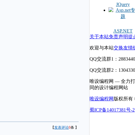
JQuery
ASP.NET
关于本站
免责声明
提
欢迎与本站
交换友情
QQ交流群1：2883440
QQ交流群2：1304330
唯设编程网 — 全力
同的设计编程网站
唯设编程网
版权所有 © 
蜀ICP备14017381号-2
【
发表评论
0
条 】