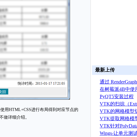
最新上传
通过 RenderGr
建 ASTRYN 
在树莓派4B中使
OpenGL ES程序
PyQT5安装过程
VTK的扫掠（Extr
使用HTML+CSS进行布局得到对应节点的
算法
VTK的网格模型
内容不做详细介绍。
VTK提取网格模
据算法
VTK针对PolyD
线运算
Wings-让单元