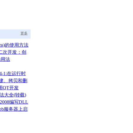
更多
ams)的使用方法
A二次开发：创
的用法
4-1:在运行时
的创建、拷贝和删
用QT开发
用法大全(转载)
2008编写DLL
eb服务器上启
L的IIS辅助进