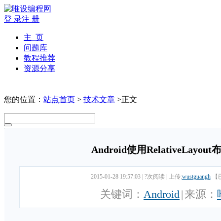
登 录
注 册
主 页
问题库
教程推荐
资源分享
您的位置：
站点首页
>
技术文章
>正文
Android使用RelativeLay
2015-01-28 19:57:03
|
?次阅读
|
上传:
wustguangh
【
关键词：
Android
|
来源：