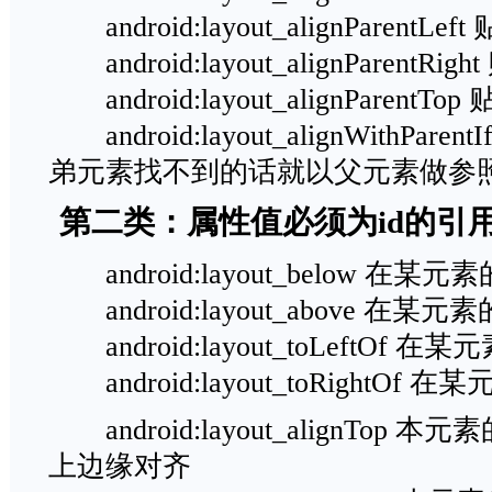
android:layout_alignParent
android:layout_alignParent
android:layout_alignParen
android:layout_alignWithPare
弟元素找不到的话就以父元素做参
第二类：属性值必须为id的引用名“@
android:layout_below 在某元
android:layout_above 在某
android:layout_toLeftOf 在
android:layout_toRightOf 
android:layout_alignTo
上边缘对齐