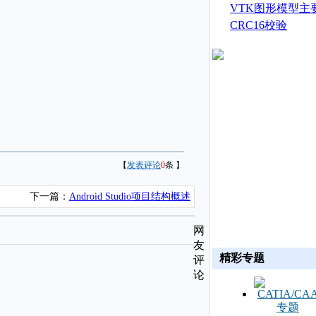
生成
VTK图形模型主
CRC16校验
【
发表评论
0
条 】
下一篇：
Android Studio项目结构概述
网
友
精彩专题
评
论