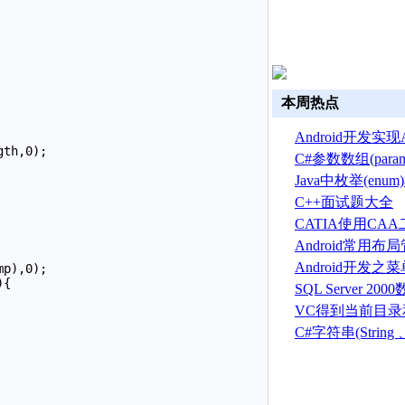
本周热点
Android开发实现A
换
C#参数数组(par
Java中枚举(en
C++面试题大全
CATIA使用CA
建草图
Android常用
Android开发之
菜单(Option menu
SQL Server 2
建、删除、备份
VC得到当前目
序目录的方法
C#字符串(String 、S
总结