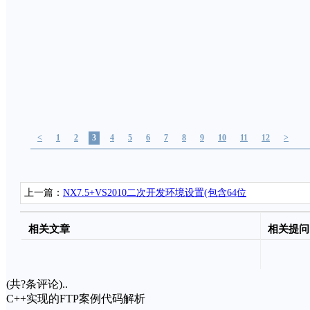
<
1
2
3
4
5
6
7
8
9
10
11
12
>
上一篇：
NX7.5+VS2010二次开发环境设置(包含64位
系统)
相关文章
相关提问
(共
?
条评论)..
C++实现的FTP案例代码解析