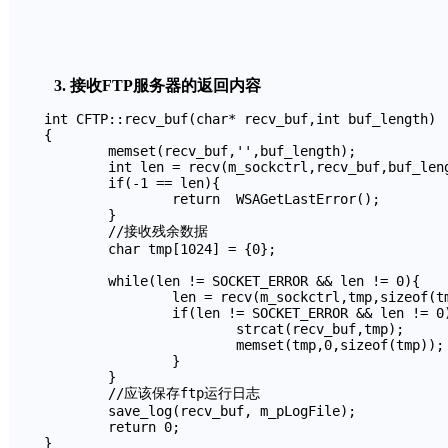
3. 接收FTP服务器的返回内容
int CFTP::recv_buf(char* recv_buf,int buf_length) 

{ 

	memset(recv_buf,'',buf_length);

	int len = recv(m_sockctrl,recv_buf,buf_length,0); 	

	if(-1 == len){		

		return  WSAGetLastError();

	}

	//接收残余数据

	char tmp[1024] = {0};

	while(len != SOCKET_ERROR && len != 0){

		len = recv(m_sockctrl,tmp,sizeof(tmp),0);

		if(len != SOCKET_ERROR && len != 0){

			strcat(recv_buf,tmp);

			memset(tmp,0,sizeof(tmp));

		}

	}

	//应该保存ftp运行日志

	save_log(recv_buf, m_pLogFile);

	return 0; 

} 