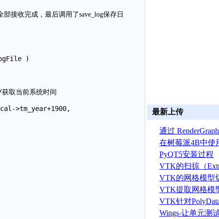
道全部接收完成，最后调用了save_log保存日
gFile )

最新上传
通过 RenderGr
建 ASTRYN 
在树莓派4B中使
OpenGL ES程序
PyQT5安装过程
VTK的扫掠（Extr
算法
VTK的网格模型
VTK提取网格模
据算法
VTK针对PolyD
线运算
Wings-让单元