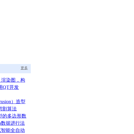
更多
aph 渲染图，构
的渲染调度中枢
用QT开发
usion）造型
切割算法
型的多边形数
ata数据进行法
测试智能全自动