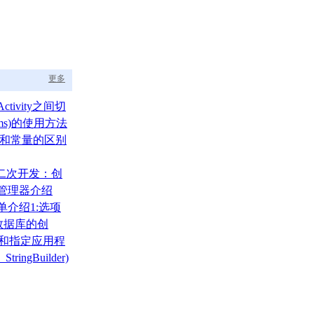
更多
ctivity之间切
ams)的使用方法
um)和常量的区别
A二次开发：创
布局管理器介绍
菜单介绍1:选项
)
000数据库的创
、还原
录和指定应用程
tringBuilder)