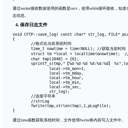
通过socket接收数据使用的函数是recv，使用while循环接收，知
志信息。
4. 保存日志文件
void CFTP::save_log( const char* str_log, FILE* pLo
{	

	//格式化当前系统时间

	time_t nowtime = time(NULL); //获取当前时间

	struct tm *local = localtime(&nowtime);  //获取当前系统时间

	char tmp[2048] = {0};

	sprintf_s(tmp,"【%d-%d-%d %d:%d:%d】 %s",local->tm_year+1900,

		local->tm_mon+1,

		local->tm_mday,

		local->tm_hour,

		local->tm_min,

		local->tm_sec,

		str_log); 

	//连接字符串

	//strLog

	fwrite(tmp,strlen(tmp),1,pLogFile);

}
通过time函数获取系统时间，文件使用fwrite将内容写入文件中。