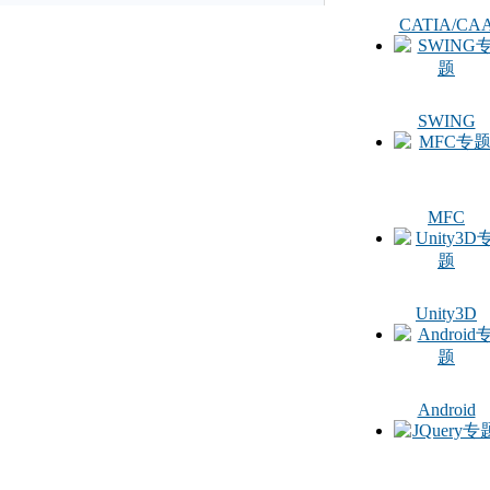
CATIA/CA
SWING
MFC
Unity3D
Android