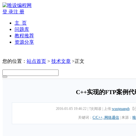
登 录
注 册
主 页
问题库
教程推荐
资源分享
您的位置：
站点首页
>
技术文章
>正文
C++实现的FTP案例
2016-01-05 19:46:22
|
?次阅读
|
上传:
wustguangh
【
关键词：
C/C++, 网络通信
|
来源：
唯