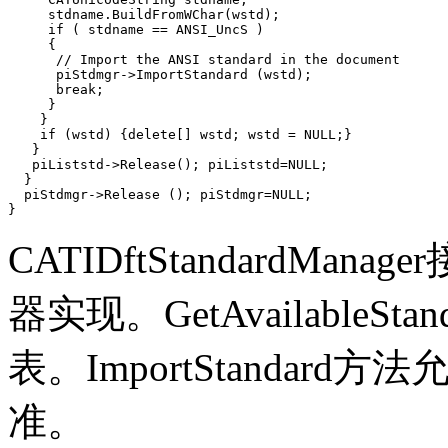
     stdname.BuildFromWChar(wstd);

     if ( stdname == ANSI_UncS ) 

     {

      // Import the ANSI standard in the document

      piStdmgr->ImportStandard (wstd);

      break;

     }

    }

    if (wstd) {delete[] wstd; wstd = NULL;}

   }

   piListstd->Release(); piListstd=NULL;           

  }

  piStdmgr->Release (); piStdmgr=NULL;

}
CATIDftStandardM
器实现。GetAvailable
表。ImportStanda
准。