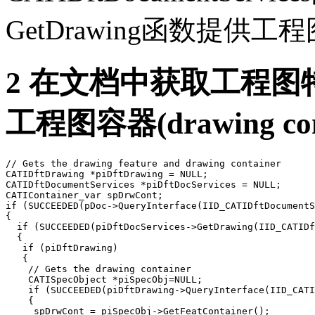
GetDrawing函数提供工程
2 在文档中获取工程图特征（
工程图容器(drawing cont
// Gets the drawing feature and drawing container

CATIDftDrawing *piDftDrawing = NULL;

CATIDftDocumentServices *piDftDocServices = NULL;

CATIContainer_var spDrwCont;

if (SUCCEEDED(pDoc->QueryInterface(IID_CATIDftDocumentS
{

  if (SUCCEEDED(piDftDocServices->GetDrawing(IID_CATIDf
  {

   if (piDftDrawing)

   {

    // Gets the drawing container

    CATISpecObject *piSpecObj=NULL;

    if (SUCCEEDED(piDftDrawing->QueryInterface(IID_CATI
    {

     spDrwCont = piSpecObj->GetFeatContainer();
