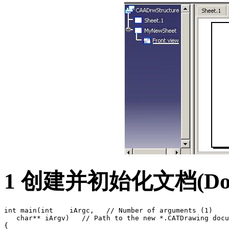
1 创建并初始化文档(Doc
int main(int    iArgc,   // Number of arguments (1)

   char** iArgv)   // Path to the new *.CATDrawing docu
{
