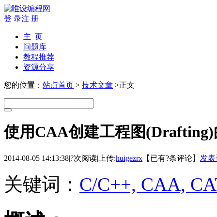
登 录
注 册
主 页
问题库
教程推荐
资源分享
您的位置：
站点首页
>
技术文章
>正文
使用CAA创建工程图(Draftin
2014-08-05 14:13:38
|
?次阅读
|
上传:
huigezrx
【已有
?
条评论】
发表
关键词：
C/C++, CAA, CA