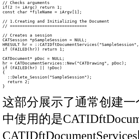
// Checks arguments

if(2 != iArgc) return 1;

const char *fileName = iArgv[1];

// 1.Creating and Initializing the Document

// ===============================

// Creates a session

CATSession *pSampleSession = NULL;

HRESULT hr = ::CATIDftDocumentServices("SampleSession",
if (FAILED(hr)) return 1;

CATDocument* pDoc = NULL;

hr = CATDocumentServices::New("CATDrawing", pDoc);

if (FAILED(hr) || !pDoc)

{

  ::Delete_Session("SampleSession");

  return 2;

}
这部分展示了通常创建一个
中使用的是CATIDftDocum
CATIDftDocumentS