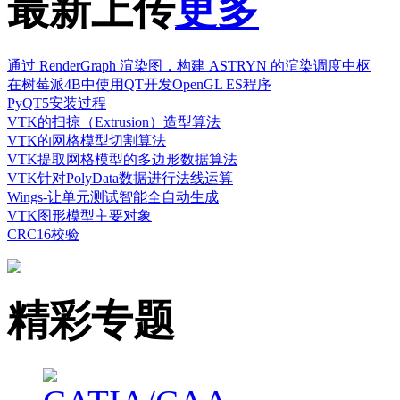
最新上传
更多
通过 RenderGraph 渲染图，构建 ASTRYN 的渲染调度中枢
在树莓派4B中使用QT开发OpenGL ES程序
PyQT5安装过程
VTK的扫掠（Extrusion）造型算法
VTK的网格模型切割算法
VTK提取网格模型的多边形数据算法
VTK针对PolyData数据进行法线运算
Wings-让单元测试智能全自动生成
VTK图形模型主要对象
CRC16校验
精彩专题