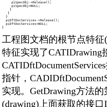
     piSpecObj->Release();

     piSpecObj=NULL;

    }

   }

  }

  piDftDocServices->Release();

  piDftDocServices=NULL;

}
工程图文档的根节点特征(root 
特征实现了CATIDrawi
CATIDftDocumentServ
指针，CADIDftDocumentS
实现。GetDrawing
(drawing)上面获取的接口