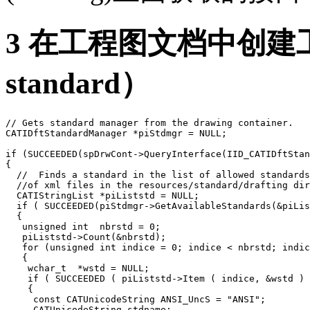
3 在工程图文档中创建工
standard）
// Gets standard manager from the drawing container.

CATIDftStandardManager *piStdmgr = NULL;

if (SUCCEEDED(spDrwCont->QueryInterface(IID_CATIDftStan
{

  //  Finds a standard in the list of allowed standards
  //of xml files in the resources/standard/drafting dir
  CATIStringList *piListstd = NULL;

  if ( SUCCEEDED(piStdmgr->GetAvailableStandards(&piLis
  {

   unsigned int  nbrstd = 0;

   piListstd->Count(&nbrstd);

   for (unsigned int indice = 0; indice < nbrstd; indic
   {

    wchar_t  *wstd = NULL;

    if ( SUCCEEDED ( piListstd->Item ( indice, &wstd ) 
    {

     const CATUnicodeString ANSI_UncS = "ANSI";

     CATUnicodeString stdname;
