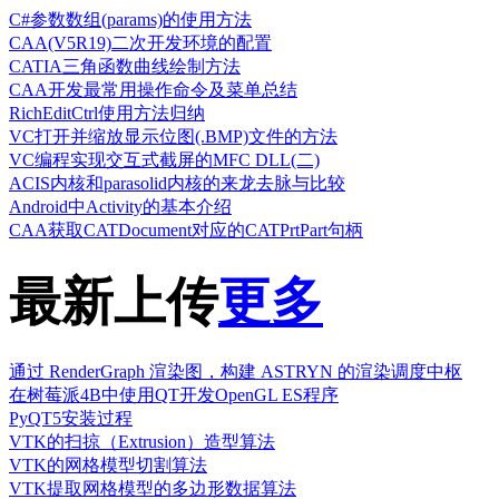
C#参数数组(params)的使用方法
CAA(V5R19)二次开发环境的配置
CATIA三角函数曲线绘制方法
CAA开发最常用操作命令及菜单总结
RichEditCtrl使用方法归纳
VC打开并缩放显示位图(.BMP)文件的方法
VC编程实现交互式截屏的MFC DLL(二)
ACIS内核和parasolid内核的来龙去脉与比较
Android中Activity的基本介绍
CAA获取CATDocument对应的CATPrtPart句柄
最新上传
更多
通过 RenderGraph 渲染图，构建 ASTRYN 的渲染调度中枢
在树莓派4B中使用QT开发OpenGL ES程序
PyQT5安装过程
VTK的扫掠（Extrusion）造型算法
VTK的网格模型切割算法
VTK提取网格模型的多边形数据算法