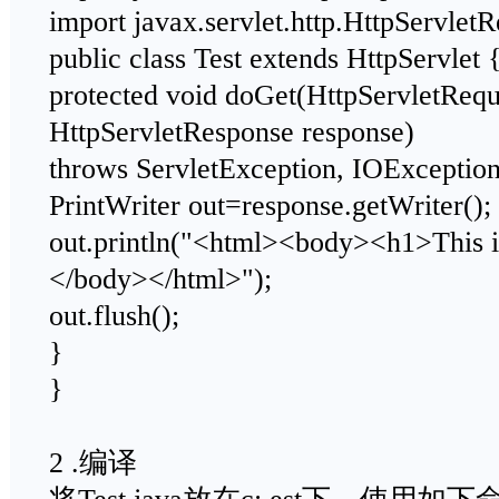
import javax.servlet.http.HttpServlet
public class Test extends HttpServlet 
protected void doGet(HttpServletRequ
HttpServletResponse response)
throws ServletException, IOException
PrintWriter out=response.getWriter();
out.println("<html><body><h1>This is
</body></html>");
out.flush();
}
}
2 .编译