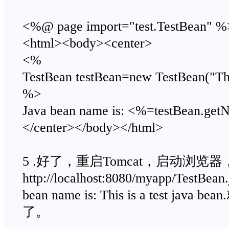
<%@ page import="test.TestBean" %
<html><body><center>
<%
TestBean testBean=new TestBean("This 
%>
Java bean name is: <%=testBean.ge
</center></body></html>
5 .好了，重启Tomcat，启动浏览
http://localhost:8080/myapp/Test
bean name is: This is a test ja
了。