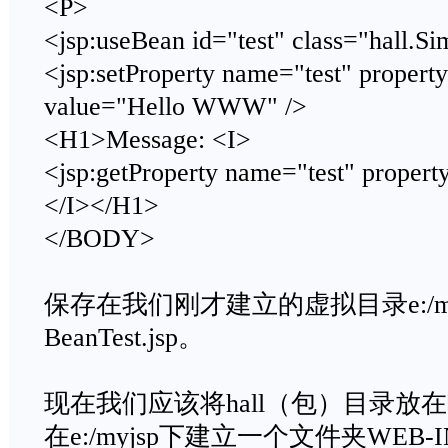
<P>
<jsp:useBean id="test" class="hall.S
<jsp:setProperty name="test" proper
value="Hello WWW" />
<H1>Message: <I>
<jsp:getProperty name="test" proper
</I></H1>
</BODY>
保存在我们刚才建立的虚拟目录e:/m
BeanTest.jsp。
现在我们应该将hall（包）目录放
在e:/myjsp下建立一个文件夹WEB-