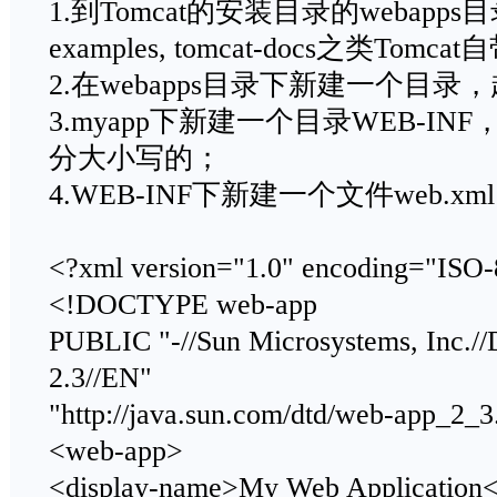
1.到Tomcat的安装目录的webapp
examples, tomcat-docs之类Tom
2.在webapps目录下新建一个目录，
3.myapp下新建一个目录WEB-I
分大小写的；
4.WEB-INF下新建一个文件web.
<?xml version="1.0" encoding="ISO
<!DOCTYPE web-app
PUBLIC "-//Sun Microsystems, Inc./
2.3//EN"
"http://java.sun.com/dtd/web-app_2_3
<web-app>
<display-name>My Web Application<