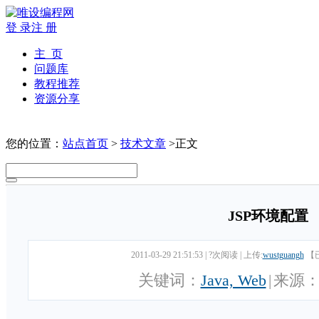
登 录
注 册
主 页
问题库
教程推荐
资源分享
您的位置：
站点首页
>
技术文章
>正文
JSP环境配置
2011-03-29 21:51:53
|
?次阅读
|
上传:
wustguangh
【
关键词：
Java, Web
|
来源