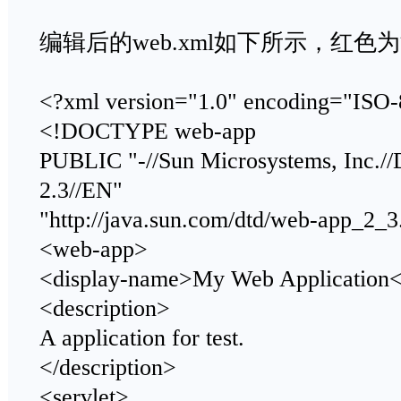
编辑后的web.xml如下所示，红色
<?xml version="1.0" encoding="ISO
<!DOCTYPE web-app
PUBLIC "-//Sun Microsystems, Inc./
2.3//EN"
"http://java.sun.com/dtd/web-app_2_3
<web-app>
<display-name>My Web Application<
<description>
A application for test.
</description>
<servlet>