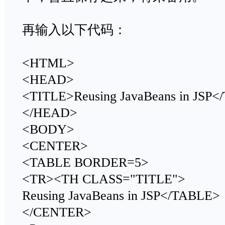
再输入以下代码：
<HTML>
<HEAD>
<TITLE>Reusing JavaBeans in JSP<
</HEAD>
<BODY>
<CENTER>
<TABLE BORDER=5>
<TR><TH CLASS="TITLE">
Reusing JavaBeans in JSP</TABLE>
</CENTER>