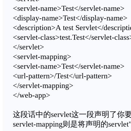
<servlet-name>Test</servlet-name>
<display-name>Test</display-name>
<description>A test Servlet</descript
<servlet-class>test.Test</servlet-class
</servlet>
<servlet-mapping>
<servlet-name>Test</servlet-name>
<url-pattern>/Test</url-pattern>
</servlet-mapping>
</web-app>
这段话中的servlet这一段声明了你要调
servlet-mapping则是将声明的servl