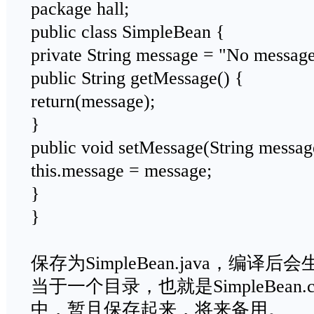
package hall;
public class SimpleBean {
private String message = "No message
public String getMessage() {
return(message);
}
public void setMessage(String messag
this.message = message;
}
}
保存为SimpleBean.java，编
当于一个目录，也就是SimpleBean.c
中，暂且保存起来，将来备用。