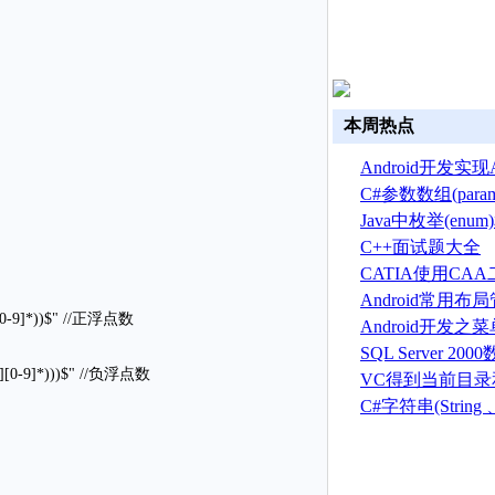
本周热点
Android开发实现A
换
C#参数数组(par
Java中枚举(en
C++面试题大全
CATIA使用CA
建草图
Android常用
-9][0-9]*))$" //正浮点数
Android开发之
菜单(Option menu
SQL Server 2
[1-9][0-9]*)))$" //负浮点数
建、删除、备份
VC得到当前目
序目录的方法
C#字符串(String 、S
总结