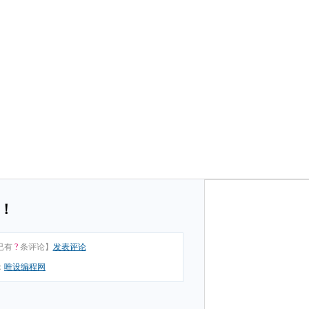
！
已有
?
条评论】
发表评论
：
唯设编程网