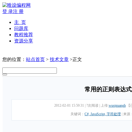
登 录
注 册
主 页
问题库
教程推荐
资源分享
您的位置：
站点首页
>
技术文章
>正文
常用的正则表达式
2012-02-01 15:59:31
|
?次阅读
|
上传:
wustguangh
【
关键词：
C#, JavaScript, 字符处理
|
来源