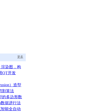
更多
aph 渲染图，构
的渲染调度中枢
用QT开发
usion）造型
切割算法
型的多边形数
ata数据进行法
测试智能全自动