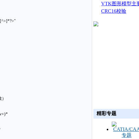
生成
VTK图形模型主
CRC16校验
)[^>]*?>"
函数）
精彩专题
w+)*
?