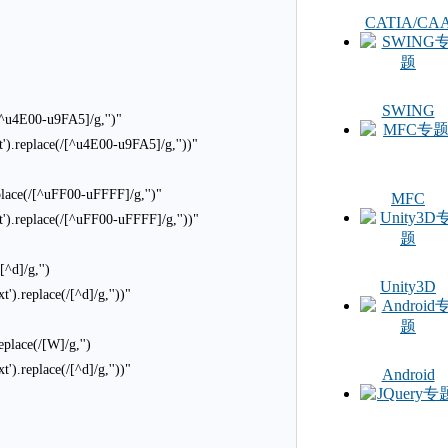
CATIA/CA
SWING
00-u9FA5]/g,'')"
t').replace(/[^u4E00-u9FA5]/g,''))"
[^uFF00-uFFFF]/g,'')"
MFC
t').replace(/[^uFF00-uFFFF]/g,''))"
]/g,'')
Unity3D
').replace(/[^d]/g,''))"
(/[W]/g,'')
').replace(/[^d]/g,''))"
Android