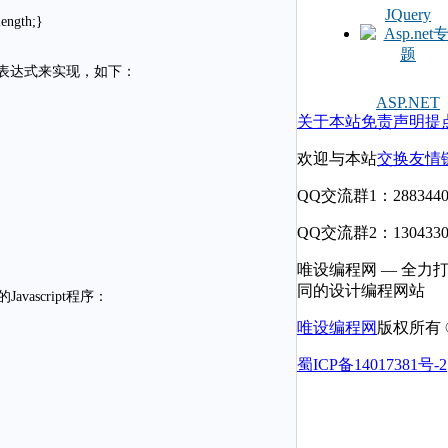
JQuery
length;}
利用这个表达式来实现，如下：
ASP.NET
关于本站
免责声明
提
欢迎与本站
交换友情
QQ交流群1：2883440
QQ交流群2：1304330
唯设编程网 — 全力
同的设计编程网站
ascript程序：
唯设编程网
版权所有 © 
蜀ICP备14017381号-2