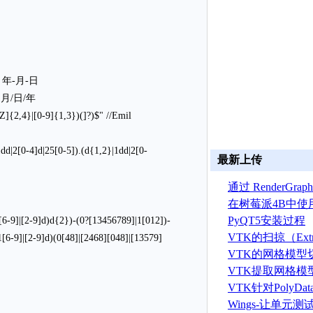
/ // 年-月-日
 // 月/日/年
Z]{2,4}|[0-9]{1,3})(]?)$" //Emil
1dd|2[0-4]d|25[0-5]).(d{1,2}|1dd|2[0-
最新上传
通过 RenderGr
建 ASTRYN 
在树莓派4B中使
OpenGL ES程序
PyQT5安装过程
1[6-9]|[2-9]d)d{2})-(0?[13456789]|1[012])-
VTK的扫掠（Extr
(1[6-9]|[2-9]d)(0[48]|[2468][048]|[13579]
算法
VTK的网格模型
VTK提取网格模
据算法
VTK针对PolyD
线运算
Wings-让单元