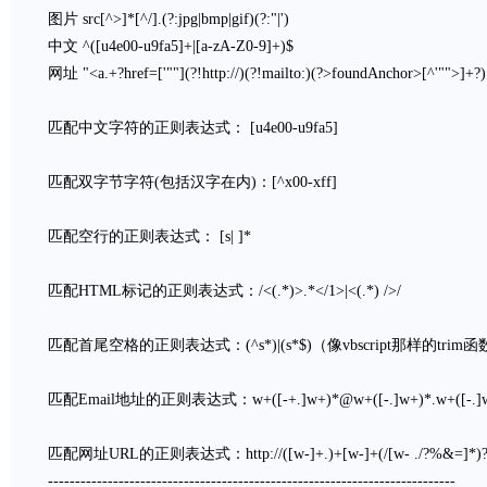
图片 src[^>]*[^/].(?:jpg|bmp|gif)(?:"|')
中文 ^([u4e00-u9fa5]+|[a-zA-Z0-9]+)$
网址 "<a.+?href=['""](?!http://)(?!mailto:)(?>foundAnchor>[^'"">]+?
匹配中文字符的正则表达式： [u4e00-u9fa5]
匹配双字节字符(包括汉字在内)：[^x00-xff]
匹配空行的正则表达式： [s| ]*
匹配HTML标记的正则表达式：/<(.*)>.*</1>|<(.*) />/
匹配首尾空格的正则表达式：(^s*)|(s*$)（像vbscript那样的trim
匹配Email地址的正则表达式：w+([-+.]w+)*@w+([-.]w+)*.w+([-.]
匹配网址URL的正则表达式：http://([w-]+.)+[w-]+(/[w- ./?%&=]*)
---------------------------------------------------------------------------