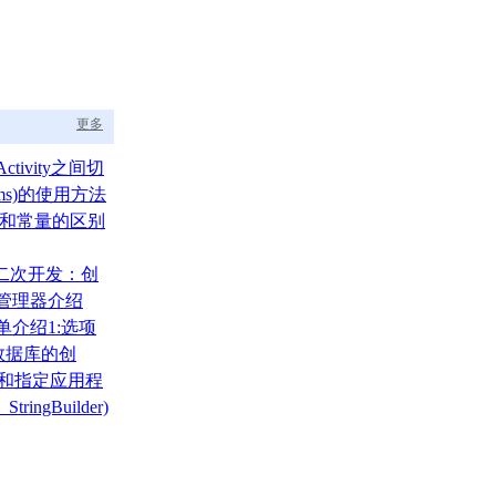
更多
ctivity之间切
ams)的使用方法
um)和常量的区别
A二次开发：创
布局管理器介绍
菜单介绍1:选项
)
000数据库的创
、还原
录和指定应用程
tringBuilder)