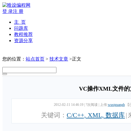
登 录
注 册
主 页
问题库
教程推荐
资源分享
您的位置：
站点首页
>
技术文章
>正文
VC操作XML文件的
2012-02-11 14:46:19
|
?次阅读
|
上传:
wustguangh
【
关键词：
C/C++, XML, 数据库
|