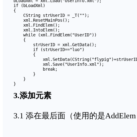
bLoadXml = xml.Load("UserInfo.xml");

if (bLoadXml)

{

    CString strUserID = _T("");

    xml.ResetMainPos();

    xml.FindElem();

    xml.IntoElem();

    while (xml.FindElem("UserID"))

    {

        strUserID = xml.GetData();

        if (strUserID=="luo")

        {

            xml.SetData(CString("flypig")+strUserID
            xml.Save("UserInfo.xml");

            break;

        }

    }

3.添加元素
3.1 添在最后面（使用的是AddEle