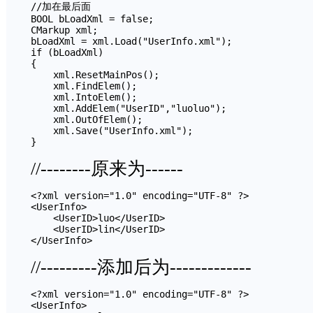
//加在最后面

BOOL bLoadXml = false;

CMarkup xml;

bLoadXml = xml.Load("UserInfo.xml");

if (bLoadXml)

{

    xml.ResetMainPos();

    xml.FindElem();

    xml.IntoElem();

    xml.AddElem("UserID","luoluo");

    xml.OutOfElem();

    xml.Save("UserInfo.xml");

//--------原来为------
<?xml version="1.0" encoding="UTF-8" ?>

<UserInfo>

    <UserID>luo</UserID>

    <UserID>lin</UserID>

//---------添加后为-------------
<?xml version="1.0" encoding="UTF-8" ?>

<UserInfo>
