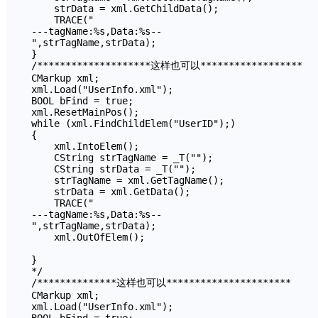
    strData = xml.GetChildData();

    TRACE("

---tagName:%s,Data:%s--

",strTagName,strData);

}

/********************这样也可以******************

CMarkup xml;

xml.Load("UserInfo.xml");

BOOL bFind = true;

xml.ResetMainPos();

while (xml.FindChildElem("UserID");)

{

    xml.IntoElem();

    CString strTagName = _T("");

    CString strData = _T("");

    strTagName = xml.GetTagName();

    strData = xml.GetData();

    TRACE("

---tagName:%s,Data:%s--

",strTagName,strData);

    xml.OutOfElem();

}

*/

/**************这样也可以**********************

CMarkup xml;

xml.Load("UserInfo.xml");
