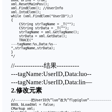
BOOL bFind = true;

xml.ResetMainPos();

xml.FindElem(); //UserInfo

xml.IntoElem();

while (xml.FindElem("UserID");)

{

    CString strTagName = _T("");

    CString strData = _T("");

    strTagName = xml.GetTagName();

    strData = xml.GetData();

    TRACE("

---tagName:%s,Data:%s--

",strTagName,strData);

}

//-------------结果----------
---tagName:UserID,Data:luo--
---tagName:UserID,Data:lin—
2.修改元素
//--------把UserID为”luo”改为”flypigluo”-----------

BOOL bLoadXml = false;

CMarkup xml;
