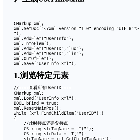
CMarkup xml;

xml.SetDoc("<?xml version="1.0" encoding="UTF-8"?>

");

xml.AddElem("UserInfo");

xml.IntoElem();

xml.AddElem("UserID","luo");

xml.AddElem("UserID","lin");

xml.OutOfElem();

1.浏览特定元素
//----查看所有UserID----

CMarkup xml;

xml.Load("UserInfo.xml");

BOOL bFind = true;

xml.ResetMainPos();

while (xml.FindChildElem("UserID");)

{

    //此时接点还是父接点

    CString strTagName = _T("");

    CString strData = _T("");

    strTagName = xml.GetChildTagName();
