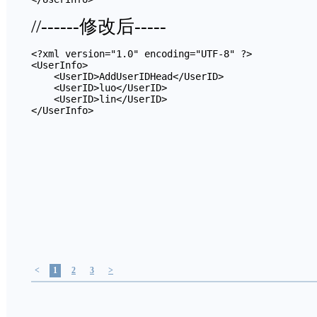
//------修改后-----
<?xml version="1.0" encoding="UTF-8" ?>

<UserInfo>

    <UserID>AddUserIDHead</UserID>

    <UserID>luo</UserID>

    <UserID>lin</UserID>

<
1
2
3
>