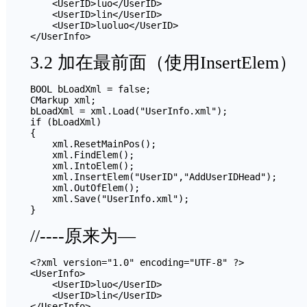
    <UserID>luo</UserID>

    <UserID>lin</UserID>

    <UserID>luoluo</UserID>

3.2 加在最前面（使用InsertElem）
BOOL bLoadXml = false;

CMarkup xml;

bLoadXml = xml.Load("UserInfo.xml");

if (bLoadXml)

{

    xml.ResetMainPos();

    xml.FindElem();

    xml.IntoElem();

    xml.InsertElem("UserID","AddUserIDHead");

    xml.OutOfElem();

    xml.Save("UserInfo.xml");

//----原来为—
<?xml version="1.0" encoding="UTF-8" ?>

<UserInfo>

    <UserID>luo</UserID>

    <UserID>lin</UserID>
