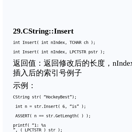
29.CString::Insert
int Insert( int nIndex, TCHAR ch ); 

int Insert( int nIndex, LPCTSTR pstr ); 
返回值：返回修改后的长度，nInd
插入后的索引号例子
示例：
CString str( “HockeyBest”);

 int n = str.Insert( 6, “is” );

 ASSERT( n == str.GetLength( ) ); 

printf( “1: %s

”, ( LPCTSTR ) str );
