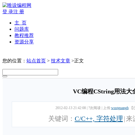
登 录
注 册
主 页
问题库
教程推荐
资源分享
您的位置：
站点首页
>
技术文章
>正文
VC编程CString用法大
2012-02-13 21:42:08
|
?次阅读
|
上传:
wustguangh
【
关键词：
C/C++, 字符处理
|
来