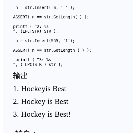
 n = str.Insert( 6, ' ' ); 

ASSERT( n == str.GetLength( ) ); 

printf ( “2: %s

”, (LPCTSTR) STR );

 n = str.Insert(555, ‘1’);

ASSERT( n == str.GetLength ( ) );

 printf ( “3: %s

”, ( LPCTSTR ) str ); 
输出
1. Hockeyis Best
2. Hockey is Best
3. Hockey is Best!