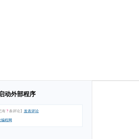
t方法启动外部程序
已有
?
条评论】
发表评论
设编程网