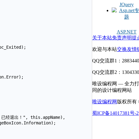
JQuery
ASP.NET
关于本站
免责声明
提
c_Exited);

欢迎与本站
交换友情
QQ交流群1：2883440
QQ交流群2：1304330
n.Error);

唯设编程网 — 全力
同的设计编程网站
唯设编程网
版权所有 © 
蜀ICP备14017381号-2
} 已经退出！", this.appName),

eBoxIcon.Information);
