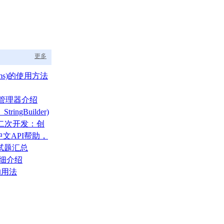
更多
ams)的使用方法
布局管理器介绍
tringBuilder)
A二次开发：创
文API帮助，
的福音
面试题汇总
详细介绍
的用法