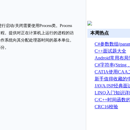
动/关闭需要使用Process类。
Process
本周热点
进程。提供对正在计算机上运行的进程的访
操作系统向其分配处理器时间的基本单位。
C#参数数组(par
部分。
C++面试题大全
Android常用
C#字符串(String 、S
总结
CATIA使用CA
建草图
新手值得收藏的中
新手且英文不好
JAVA/JSP经典
LINQ入门知识
C/C++时间函数
CRC16校验