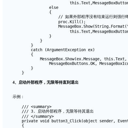
                         this.Text,MessageBoxButton
                else

                {

                    // 如果外部程序没有结束运行则强行
                    proc.Kill();

                    MessageBox.Show(String.For
                         this.Text,MessageBoxButton
                }

            }

        }

        catch (ArgumentException ex)

        {

            MessageBox.Show(ex.Message, this.Text,

                MessageBoxButtons.OK, MessageBoxIco
        }

    }
4、启动外部程序，无限等待直到退出
示例：
    /// <summary>

    /// 3. 启动外部程序，无限等待其退出

    /// </summary>

    private void button3_Click(object sender, Event
    {
