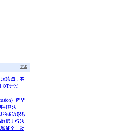
更多
aph 渲染图，构
的渲染调度中枢
用QT开发
usion）造型
切割算法
型的多边形数
ata数据进行法
测试智能全自动