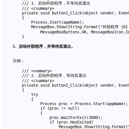
    /// 1. 启动外部程序，不等待其退出

    /// </summary>

    private void button1_Click(object sender, Event
    {

        Process.Start(appName);

        MessageBox.Show(String.Format("外部程序 {0}
            MessageBoxButtons.OK, MessageBoxIcon.In
    }
3、启动外部程序，并等待其退出。
示例：
    /// <summary>

    /// 2. 启动外部程序，等待其退出

    /// </summary>

    private void button2_Click(object sender, Event
    {

        try

        {

            Process proc = Process.Start(appName);

            if (proc != null)

            {

                proc.WaitForExit(3000);

                if (proc.HasExited)

                    MessageBox.Show(String.Form