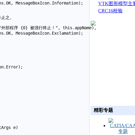
s.OK, MessageBoxIcon.Information);

生成
VTK图形模型主
CRC16校验
终止之。

mat("外部程序 {0} 被强行终止！", this.appName),

s.OK, MessageBoxIcon.Exclamation);

n.Error);

精彩专题
Args e)
