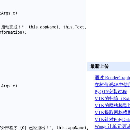
Args e)

 启动完成！", this.appName), this.Text,

formation);

最新上传
通过 RenderGr
建 ASTRYN 
在树莓派4B中使
Args e)

OpenGL ES程序
PyQT5安装过程
VTK的扫掠（Extr
算法
VTK的网格模型
VTK提取网格模
据算法
VTK针对PolyD
线运算
Wings-让单元
at("外部程序 {0} 已经退出！", this.appName),
