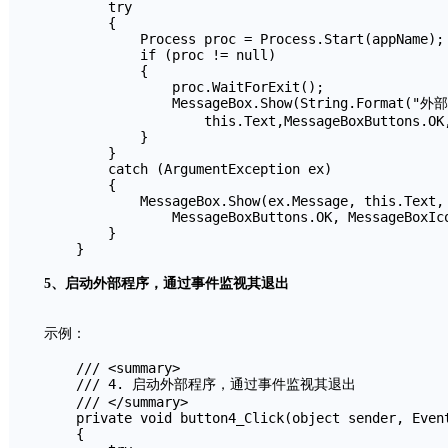
        try

        {

            Process proc = Process.Start(appName);

            if (proc != null)

            {

                proc.WaitForExit();

                MessageBox.Show(String.Format("
                    this.Text,MessageBoxButtons.OK,
            }

        }

        catch (ArgumentException ex)

        {

            MessageBox.Show(ex.Message, this.Text,

                MessageBoxButtons.OK, MessageBoxIco
        }

    }
5、启动外部程序，通过事件监视其退出
示例：
    /// <summary>

    /// 4. 启动外部程序，通过事件监视其退出

    /// </summary>

    private void button4_Click(object sender, Event
    {
