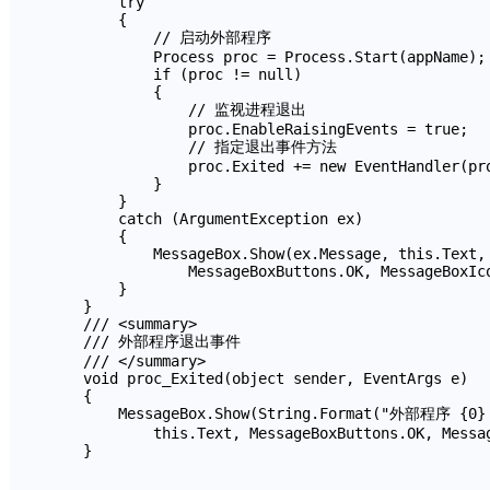
        try

        {

            // 启动外部程序

            Process proc = Process.Start(appName);

            if (proc != null)

            {

                // 监视进程退出

                proc.EnableRaisingEvents = true;

                // 指定退出事件方法

                proc.Exited += new EventHandler(pro
            }

        }

        catch (ArgumentException ex)

        {

            MessageBox.Show(ex.Message, this.Text,

                MessageBoxButtons.OK, MessageBoxIco
        }

    }

    /// <summary>

    /// 外部程序退出事件

    /// </summary>

    void proc_Exited(object sender, EventArgs e)

    {

        MessageBox.Show(String.Format("外部程序 {0
            this.Text, MessageBoxButtons.OK, Messag
    }