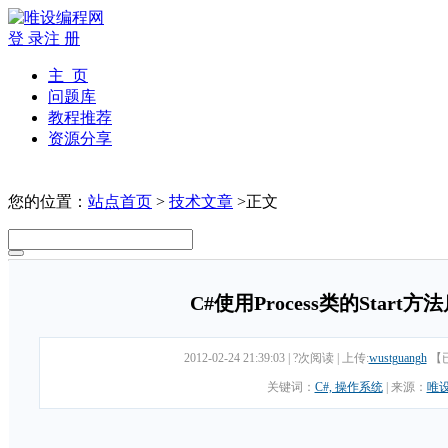
登 录
注 册
主 页
问题库
教程推荐
资源分享
您的位置：
站点首页
>
技术文章
>正文
C#使用Process类的Star
2012-02-24 21:39:03
|
?次阅读
|
上传:
wustguangh
【
关键词：
C#, 操作系统
|
来源：
唯