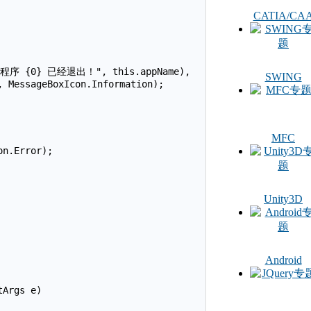
CATIA/CA
外部程序 {0} 已经退出！", this.appName),

SWING
 MessageBoxIcon.Information);

MFC
n.Error);

Unity3D
Android
Args e)
