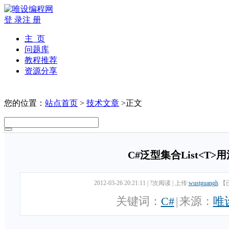
登 录
注 册
主 页
问题库
教程推荐
资源分享
您的位置：
站点首页
>
技术文章
>正文
C#泛型集合List<T>
2012-03-26 20:21:11
|
?次阅读
|
上传:
wustguangh
【
关键词：
C#
|
来源：
唯