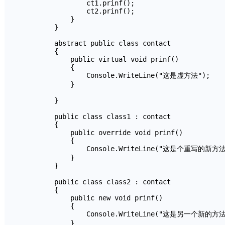
                ct1.prinf();

                ct2.prinf();

            }

        }

        abstract public class contact

        {

            public virtual void prinf()

            {

                Console.WriteLine("这是虚方法");

            }

        }

        public class class1 : contact

        {

            public override void prinf()

            {

                Console.WriteLine("这是个重写的新方法"
            }

        }

        public class class2 : contact

        {

            public new void prinf()

            {

                Console.WriteLine("这是另一个新的方法"
            }
