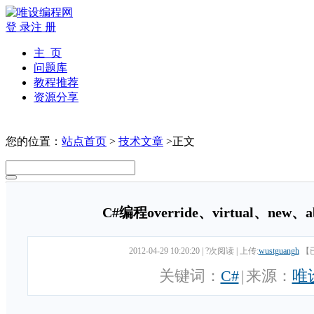
登 录
注 册
主 页
问题库
教程推荐
资源分享
您的位置：
站点首页
>
技术文章
>正文
C#编程override、virtual、new
2012-04-29 10:20:20
|
?次阅读
|
上传:
wustguangh
【
关键词：
C#
|
来源：
唯