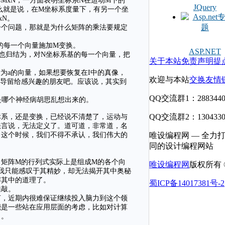
MxN，一方面表明坐标系N在运动M下的
JQuery
么就是说，在M坐标系度量下，有另一个坐
xN。
一个问题，那就是为什么矩阵的乘法要规定
N的每一个向量施加M变换。
ASP.NET
这也归结为，对N坐标系基的每一个向量，把
关于本站
免责声明
提
量为a的向量，如果想要恢复在I中的真像，
欢迎与本站
交换友情
推导留给感兴趣的朋友吧。应该说，其实到
QQ交流群1：2883440
不是哪个神经病胡思乱想出来的。
QQ交流群2：1304330
标系，还是变换，已经说不清楚了，运动与
法言说，无法定义了。道可道，非常道，名
了这个时候，我们不得不承认，我们伟大的
唯设编程网 — 全力
同的设计编程网站
矩阵M的行列式实际上是组成M的各个向
唯设编程网
版权所有 © 
我只能感叹于其精妙，却无法揭开其中奥秘
解其中的道理了。
蜀ICP备14017381号-2
推敲。
言，近期内很难保证继续投入脑力到这个领
能是一些站在应用层面的考虑，比如对计算
了。