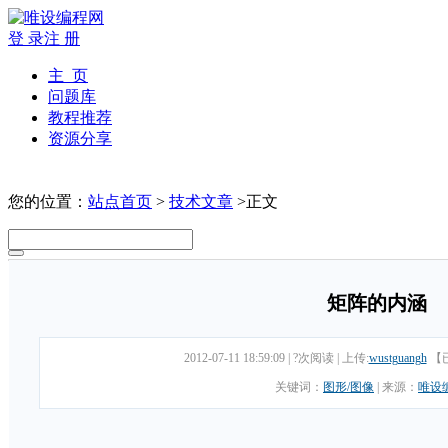
登 录
注 册
主 页
问题库
教程推荐
资源分享
您的位置：
站点首页
>
技术文章
>正文
矩阵的内涵
2012-07-11 18:59:09
|
?次阅读
|
上传:
wustguangh
【
关键词：
图形/图像
|
来源：
唯设