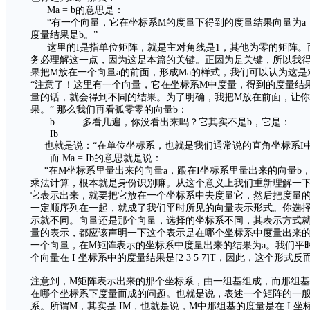
Ma = b的意思是：
“有一个向量，它在坐标系M的度量下得到的度量结果向量为a
度量结果是b。”
这里的I是指单位矩阵，就是主对角线是1，其他为零的矩阵。
务必理解这一点，因为这是本篇的关键。正因为是关键，所以我
果把M放在一个向量a的前面，形成Ma的样式，我们可以认为这是
“注意了！这里有一个向量，它在坐标系M中度量，得到的度量结
量的话，就会得到不同的结果。为了明确，我把M放在前面，让你
果。” 那么我们再看孤零零的向量b：
b 多看几遍，你没看出来吗？它其实不是b，它是：
Ib
也就是说：“在单位坐标系，也就是我们通常说的直角坐标系I中
而 Ma = Ib的意思就是说：
“在M坐标系里量出来的向量a，跟在I坐标系里量出来的向量b
乘法计算，根本就是身份识别嘛。从这个意义上我们重新理解一
它表示出来，就要把它放在一个坐标系中去度量它，然后把度量
一定顺序列在一起，就成了我们平时所见的向量表示形式。你选
示就不同。向量还是那个向量，选择的坐标系不同，其表示方式
量的表示，都应该声明一下这个表示是在哪个坐标系中度量出来的
一个向量，在M矩阵表示的坐标系中度量出来的结果为a。我们平时说一
个向量在 I 坐标系中的度量结果是[2 3 5 7]T，因此，这个形
注意到，M矩阵表示出来的那个坐标系，由一组基组成，而那组
在哪个坐标系下度量而成的问题。也就是说，表述一个矩阵的一
系。所谓M，其实是 IM，也就是说，M中那组基的度量是在 I 