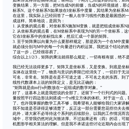
如果你觉得你还搞得清楚，请再想一下刚才已经提到的结论，矩阵
变换结果，另一方面，把M当成N的前缀，当成N的环境描述，那
标系N。这个坐标系N如果放在I坐标系中度量，其结果为坐标系M
在这里，我实际上已经回答了一般人在学习线性代数是最困惑的
成这样。简单地说，是因为：
1. 从变换的观点看，对坐标系N施加M变换，就是把组成坐标系
2. 从坐标系的观点看，在M坐标系中表现为N的另一个坐标系，
它在I坐标系中的坐标找出来，然后汇成一个新的矩阵。
3. 至于矩阵乘以向量为什么要那样规定，那是因为一个在M中度
就必须分别与M中的每一个向量进行内积运算。我把这个结论的
了这一步，已经很容易了。
综合以上1/2/3，矩阵的乘法就得那么规定，一切有根有据，绝
我已经无法说得更多了。矩阵又是坐标系，又是变换。到底是坐
实体在这里统一了，物质与意识的界限已经消失了，一切归于无
可名，非常名。矩阵是在是不可道之道，不可名之名的东西。到
线性代数课本上说的矩阵定义，是无比正确的：
“矩阵就是由m行n列数放在一起组成的数学对象。”
好了，这基本上就是我想说的全部了。还留下一个行列式的问题。
量按照平行四边形法则搭成一个n维立方体的体积。对于这一点，
了。也许我掌握的数学工具不够，我希望有人能够给我们大家讲
我不知道是否讲得足够清楚了，反正这一部分需要您花些功夫去
此外，请大家不必等待这个系列的后续部分。以我的工作情况而
域中，尽管我仍然对此兴致浓厚。不过如果还有（四）的话，可
机图形学相关算法的理解。但是我不承诺这些讨论近期内会出现