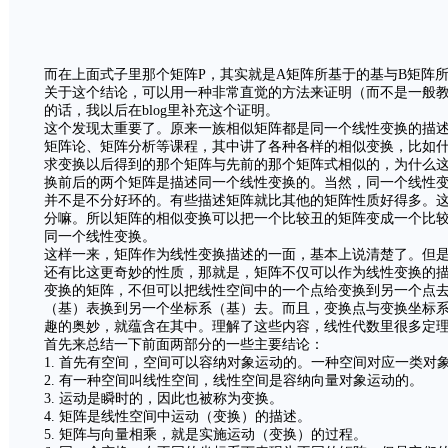
而在上面式子里那个矩阵P，其实就是A矩阵所基于的基与B矩阵
关于这个结论，可以用一种非常直觉的方法来证明（而不是一般
的话，我以后在blog里补充这个证明。
这个发现太重要了。原来一族相似矩阵都是同一个线性变换的描
矩阵论、矩阵分析等课程，其中讲了各种各样的相似变换，比如
求变换以后得到的那个矩阵与先前的那个矩阵式相似的，为什么
换前后的两个矩阵是描述同一个线性变换的。当然，同一个线性
并不是不分好环的。有些描述矩阵就比其他的矩阵性质好得多。
分嘛。所以矩阵的相似变换可以把一个比较丑的矩阵变成一个比
同一个线性变换。
这样一来，矩阵作为线性变换描述的一面，基本上说清楚了。但
还有比这更奇妙的性质，那就是，矩阵不仅可以作为线性变换的
变换的矩阵，不但可以把线性空间中的一个点给变换到另一个点
（基）表换到另一个坐标系（基）去。而且，变换点与变换坐标
趣的奥妙，就蕴含在其中。理解了这些内容，线性代数里很多定
首先来总结一下前面两部分的一些主要结论：
1. 首先有空间，空间可以容纳对象运动的。一种空间对应一类对
2. 有一种空间叫线性空间，线性空间是容纳向量对象运动的。
3. 运动是瞬时的，因此也被称为变换。
4. 矩阵是线性空间中运动（变换）的描述。
5. 矩阵与向量相乘，就是实施运动（变换）的过程。