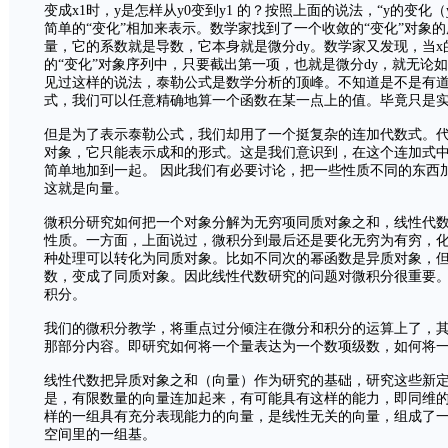
变成x1时，y是怎样从y0变到y1 的？按照上面的说法，“y的变化（
简单的“变化”相加来表示。数学家找到了一个收敛的“变化”对象
量，它的系数就是导数，它本身就是微分dy。数学家又发现，当
的“变化”对象序列中，只要截出第一项，也就是微分dy，就无论
见过这样的说法，泰勒公式是数学分析的顶峰。不知道是不是有
式，我们可以任意精确地算一个函数在某一点上的值。毕竟只是
但是为了表示泰勒公式，我们却用了一个挺复杂的连加代数式。
对象，它只能表示成和的形式。这是我们意识到，在这个连加式
简单地加到一起。 因此我们有必要讨论，把一些性质不同的东西
这就是向量。
微积分研究如何把一个对象分解为无穷项同质对象之和，线性代数
性质。一方面，上面说过，微积分到最后还是要化无穷为有穷，
种处理可以转化为同质对象。比如不同次的幂函数是异质对象，
数，变成了同质对象。因此线性代数研究的问题对微积分很重要
积分。
我们的微积分教学，将重点过分倾注在微分和积分的运算上了，其
那部分内容。即研究如何将一个量表达为一个数项级数，如何将
线性代数把异质对象之和（向量）作为研究的基础，研究这些新
是，有限数量的向量连加起来，有可能具有这样的能力，即同维
样的一组具有充分表现能力的向量，是线性无关的向量，组成了
空间里的一组基。