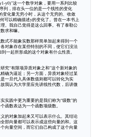
y1-y0)”这一个数学对象，要用一系列比较
的序列，排在头一位的是一个线性的变化
x的变化量无穷小时，从这个无穷的、收敛
如何可以精确描述y的变化了。曾在一本书上
道理。我自己觉得是这么回事。有了泰勒公
实数求和嘛。
代数式不能象实数那样简单加起来得到一个
中各对象存在某些特别的不同，使它们没法
加到一起所形成的这个对象有什么性质。
研究“有限项异质对象之和”这个新对象的
化精确为逼近；另一方面，异质对象经过某
但是一旦代入具体数值则都可以转化为实
。故我认为大学里应先讲线性代数，后讲微
实实践中更为重要的是我们称为“级数”的
一个函数表达为一个函数项级数。
定义的对象加起来又可以表示什么。其结论
的全部向量都可以表示成这些向量的和。这
一个向量空间，而它们自己构成了这个向量