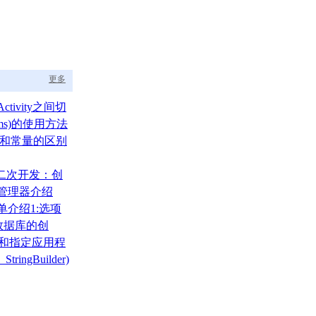
更多
ctivity之间切
ams)的使用方法
um)和常量的区别
A二次开发：创
布局管理器介绍
菜单介绍1:选项
)
000数据库的创
、还原
录和指定应用程
tringBuilder)