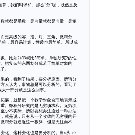
右运算，我们叫求和。那么“分”呢，既然是反
函数就都是函数，是向量就都是向量，是矩
。而更高级的幂、指、对、三角、微积分
简单，最容易计算，性质也最简单。所以成
。比如2和3就比5简单。单独研究2的性
质。把复杂的东西划分成若干简单对象的
握了。
因果的，看到了结果，要分析原因。所谓分
西方人认为，事物总是可以分析的。看到了
很大一部分就是这么回事。
义拓展，就是把一个数学对象合理地表示成
侧重。微积分研究的是无穷项求和。无穷项
，至少不实际。所以要想办法通过一种办法
敛，就是说，只有从一个收敛的无穷项的开
，微积分就逼近这一板斧，但是无往而不
变化。这种变化也是要分析的。当x从 x0