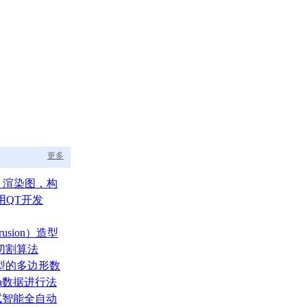
更多
aph 渲染图，构
的渲染调度中枢
用QT开发
usion）造型
切割算法
型的多边形数
ata数据进行法
测试智能全自动