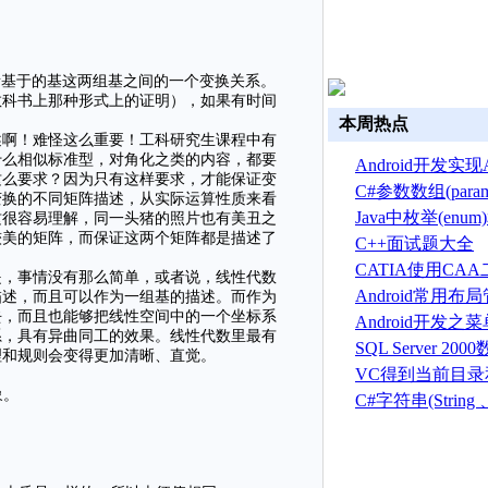
所基于的基这两组基之间的一个变换关系。
教科书上那种形式上的证明），如果有时间
本周热点
述啊！难怪这么重要！工科研究生课程中有
什么相似标准型，对角化之类的内容，都要
Android开发实现A
这么要求？因为只有这样要求，才能保证变
换
C#参数数组(par
变换的不同矩阵描述，从实际运算性质来看
Java中枚举(en
这很容易理解，同一头猪的照片也有美丑之
较美的矩阵，而保证这两个矩阵都是描述了
C++面试题大全
CATIA使用CA
是，事情没有那么简单，或者说，线性代数
建草图
Android常用
描述，而且可以作为一组基的描述。而作为
去，而且也能够把线性空间中的一个坐标系
Android开发之
系，具有异曲同工的效果。线性代数里最有
菜单(Option menu
SQL Server 2
理和规则会变得更加清晰、直觉。
建、删除、备份
VC得到当前目
象。
序目录的方法
C#字符串(String 、S
总结