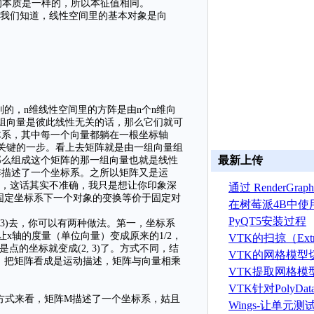
的本质是一样的，所以本征值相同。
我们知道，线性空间里的基本对象是向
，n维线性空间里的方阵是由n个n维向
组向量是彼此线性无关的话，那么它们就可
体系，其中每一个向量都躺在一根坐标轴
关键的一步。看上去矩阵就是由一组向量组
最新上传
那么组成这个矩阵的那一组向量也就是线性
阵描述了一个坐标系。之所以矩阵又是运
起，这话其实不准确，我只是想让你印象深
通过 RenderGr
“固定坐标系下一个对象的变换等价于固定对
建 ASTRYN 
在树莓派4B中使
OpenGL ES程序
PyQT5安装过程
, 3)去，你可以有两种做法。第一，坐标系
系，让x轴的度量（单位向量）变成原来的1/2，
VTK的扫掠（Extr
点的坐标就变成(2, 3)了。方式不同，结
算法
VTK的网格模型
的，把矩阵看成是运动描述，矩阵与向量相乘
VTK提取网格模
据算法
VTK针对PolyD
方式来看，矩阵M描述了一个坐标系，姑且
线运算
Wings-让单元