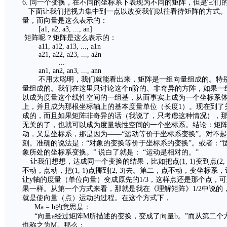
6. 同一个变换，在不同的坐标系下表现为不同的矩阵，但是它们
下面让我们把视力集中到一点以改变我们以往看待矩阵的方式。
量，而向量是这么表示的：
[a1, a2, a3, ..., an]
矩阵呢？矩阵是这么表示的：
a11, a12, a13, ..., a1n
a21, a22, a23, ..., a2n
...
an1, an2, an3, ..., ann
不用太聪明，我们就能看出来，矩阵是一组向量组成的。特别的
量组成的。我们在这里只讨论这个n阶的、非奇异的方阵，如果一
以成为度量这个线性空间的一组基，从而事实上成为一个坐标系
上，并且成为那根坐标轴上的基本度量单位（长度1）。现在到了
成的，而且如果矩阵非奇异的话（我说了，只考虑这种情况），
无关的了，也就可以成为度量线性空间的一个坐标系。结论：矩
动，又是坐标系，那是因为——“运动等价于坐标系变换”。对不
刻。准确的说法是：“对象的变换等价于坐标系的变换”。或者：
象所处的坐标系变换。” 说白了就是： “运动是相对的。”
让我们想想，达成同一个变换的结果，比如把点(1, 1)变到点(2
不动，点动，把(1, 1)点挪到(2, 3)去。第二，点不动，变坐标
让y轴的度量（单位向量）变成原先的1/3，这样点还是那个点，可是
果一样。从第一个方式来看，那就是我在《理解矩阵》1/2中说
就是使向量（点）运动的过程。在这个方式下，
Ma = b的意思是：
“向量a经过矩阵M所描述的变换，变成了向量b。”而从第二个
也称之为M。那么：