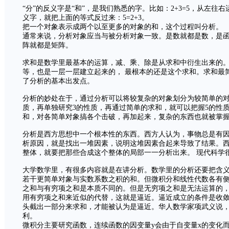
“分”的反义字是“和”，是我们熟悉的字。比如：2+3=5，从左往
义字，就把上面的等式反过来：5=2+3。
把一个对象表示成两个以至更多的对象的和，这个过程叫分析。
通常来说，分析对象应当与被分析对象一致。是数就都是数，是
阵就都是矩阵。
求和是数学里最基本的运算，减、乘、除是从求和中衍生出来的
等，也是一层一层建立起来的， 最根本的还是这个求和。求和最
了分析的基本出发点。
分析的妙处在于，通过分析可以将较复杂的对象划分为较简单的对象
质，再单独研究3的性质，再通过简单的求和，就可以把握5的性
和，对各简单对象搞各个击破，再加起来，复杂的东西也就被掌
分析是西方思想中一个根本性的东西。西方人认为，事物总是有
析原因，就是找出一堆因素，说明这堆因素合起来导致了结果。
整体，就要把那些合成这个整体的局部一一分析出来。 现代科学
大学数学里，有很多内容就是在讲分析。数学里的分析还要把含
若干更简单对象与实数系数之积的和。但微积分和线性代数各有
之和与有穷项之和是本质不同的。但是无穷项之和是无法运算的
用有穷项之和来近似的代替，这就是逼近。逼近成立的条件是收
头截出一部分来求和，才能被认为是逼近。华人数学家项武义说
利。
微积分主要研究函数，连续函数的因变量y会由于自变量x的变化而