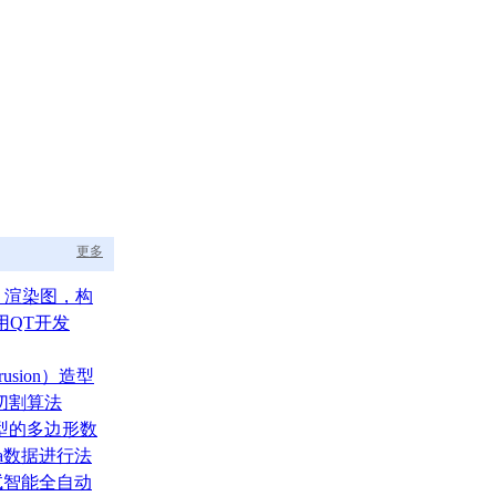
更多
aph 渲染图，构
的渲染调度中枢
用QT开发
usion）造型
切割算法
型的多边形数
ata数据进行法
测试智能全自动