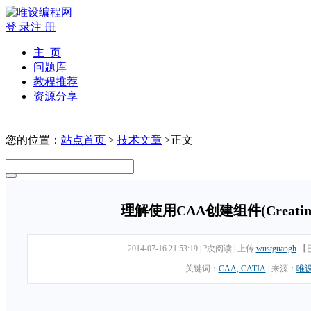
登 录
注 册
主 页
问题库
教程推荐
资源分享
您的位置：
站点首页
>
技术文章
>正文
理解使用CAA创建组件(Creating 
2014-07-16 21:53:19
|
?次阅读
|
上传:
wustguangh
【
关键词：
CAA, CATIA
|
来源：
唯