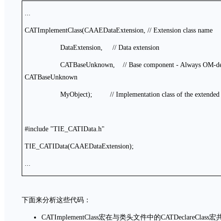
...
CATImplementClass(CAAEDataExtension, // Extension class name
DataExtension, // Data extension
CATBaseUnknown, // Base component - Always OM-derive
CATBaseUnknown
MyObject); // Implementation class of the extended 
#include "TIE_CATIData.h"
TIE_CATIData(CAAEDataExtension);
...
下面来分析这些代码：
CATImplementClass宏在与类头文件中的CATDeclareC