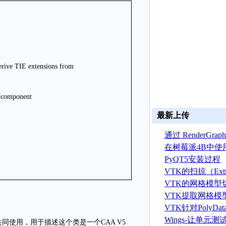
 TIE extensions from
component
最新上传
通过 RenderGr
建 ASTRYN 
在树莓派4B中使
OpenGL ES程序
PyQT5安装过程
VTK的扫掠（Extr
算法
VTK的网格模型
VTK提取网格模
据算法
VTK针对PolyD
线运算
Wings-让单元
lass宏共同使用，用于描述这个类是一个CAA V5