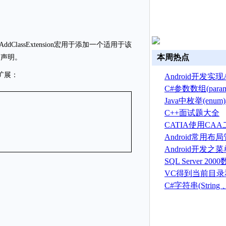
CATAddClassExtension宏用于添加一个适用于该
本周热点
列的声明。
扩展：
Android开发实现A
换
C#参数数组(par
Java中枚举(en
C++面试题大全
CATIA使用CA
建草图
Android常用
Android开发之
菜单(Option menu
SQL Server 2
建、删除、备份
VC得到当前目
序目录的方法
C#字符串(String 、S
总结