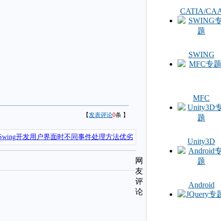
CATIA/CA
SWING
MFC
【
发表评论
0
条 】
Swing开发用户界面时不同事件处理方法优劣
Unity3D
网
友
评
Android
论