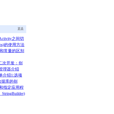
更多
ctivity之间切
ams)的使用方法
um)和常量的区别
A二次开发：创
布局管理器介绍
菜单介绍1:选项
)
000数据库的创
、还原
录和指定应用程
tringBuilder)