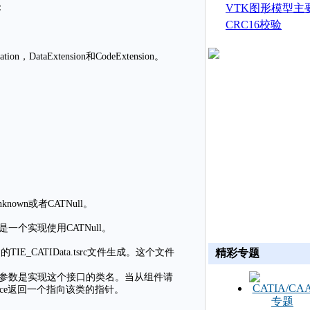
生成
VTK图形模型主
：
CRC16校验
，DataExtension和CodeExtension。
：
own或者CATNull。
一个实现使用CATNull。
精彩专题
的TIE_CATIData.tsrc文件生成。这个文件
个宏的参数是实现这个接口的类名。当从组件请
erface返回一个指向该类的指针。