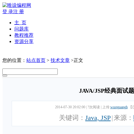
登 录
注 册
主 页
问题库
教程推荐
资源分享
您的位置：
站点首页
>
技术文章
>正文
JAVA/JSP经典面试
2014-07-30 20:02:00
|
?次阅读
|
上传:
wustguangh
【
关键词：
Java, JSP
|
来源：