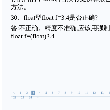
方法。
30、float型float f=3.4是否正确?
答:不正确。精度不准确,应该用强
float f=(float)3.4
<
1
2
3
4
5
6
7
8
9
10
11
12
13
1
22
23
24
>