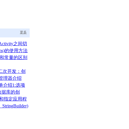
更多
ctivity之间切
ams)的使用方法
um)和常量的区别
A二次开发：创
布局管理器介绍
菜单介绍1:选项
)
000数据库的创
、还原
录和指定应用程
tringBuilder)