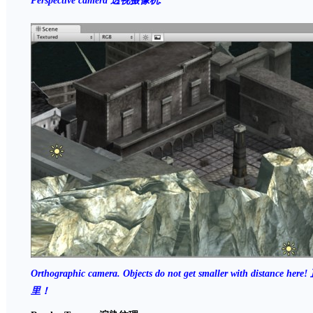
Perspective camera
透视摄像机
.
Orthographic camera. Objects do not get smaller with distance here!
里！