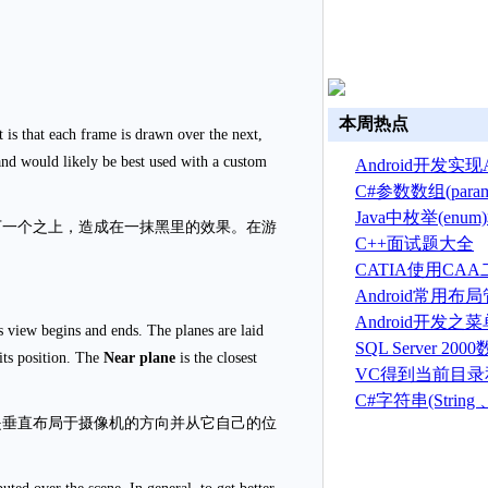
本周热点
t is that each frame is drawn over the next,
 and would likely be best used with a custom
Android开发实现A
换
C#参数数组(par
Java中枚举(en
下一个之上，造成在一抹黑里的效果。在游
C++面试题大全
CATIA使用CA
建草图
Android常用
Android开发之
 view begins and ends. The planes are laid
菜单(Option menu
SQL Server 2
its position. The
Near plane
is the closest
建、删除、备份
VC得到当前目
序目录的方法
C#字符串(String 、S
是垂直布局于摄像机的方向并从它自己的位
总结