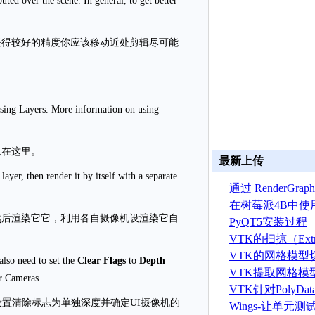
uted over the scene. In general, to get better
获得较好的精度你应该移动近处剪辑尽可能
 using Layers. More information on using
息在这里。
最新上传
ayer, then render it by itself with a separate
通过 RenderGr
建 ASTRYN 
在树莓派4B中使
然后渲染它它，利用各自摄像机设渲染它自
OpenGL ES程序
PyQT5安装过程
VTK的扫掠（Extr
算法
VTK的网格模型
also need to set the
Clear Flags
to
Depth
VTK提取网格模
er Cameras.
据算法
VTK针对PolyD
设置清除标志为单独深度并确定UI摄像机的
线运算
Wings-让单元