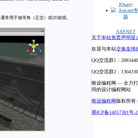
JQuery
通常用于做等角（正交）或2D游戏。
ASP.NET
关于本站
免责声明
提
欢迎与本站
交换友情
QQ交流群1：2883440
QQ交流群2：1304330
唯设编程网 — 全力
同的设计编程网站
唯设编程网
版权所有 © 
蜀ICP备14017381号-2