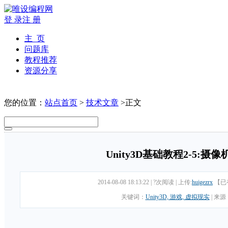
登 录
注 册
主 页
问题库
教程推荐
资源分享
您的位置：
站点首页
>
技术文章
>正文
Unity3D基础教程2-5:摄像机(
2014-08-08 18:13:22
|
?次阅读
|
上传:
huigezrx
【已
关键词：
Unity3D, 游戏, 虚拟现实
|
来源