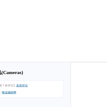
Cameras)
有
?
条评论】
发表评论
：
唯设编程网