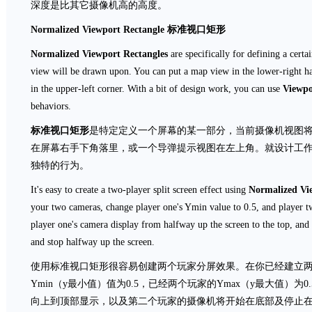
深度是比其它摄像机高的高度。
Normalized Viewport Rectangle
标准视口矩形
Normalized Viewport Rectangles
are specifically for defining a certa
view will be drawn upon. You can put a map view in the lower-right han
in the upper-left corner. With a bit of design work, you can use
Viewpo
behaviors.
标准视口矩形
是特定定义一个屏幕的某一部分，当前摄像机视图
在屏幕右手下角落里，或一个导弹提示视图在左上角。就设计工
独特的行为。
It's easy to create a two-player split screen effect using
Normalized Vi
your two cameras, change player one's Ymin value to 0.5, and player t
player one's camera display from halfway up the screen to the top, and 
and stop halfway up the screen.
使用标准视口矩形很容易创建两个玩家分屏效果。在你已经建立
Ymin（y最小值）值为0.5，已经两个玩家的Ymax（y最大值）
向上到顶部显示，以及第二个玩家的摄像机将开始在底部及停止