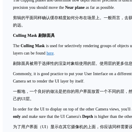
The clipping planes also determine how depth buffer precision is distrib
precision you should move the
Near plane
as far as possible.
剪辑的平面同样确认缓存精度如何分布在场景上。一般而言，去
的远。
Culling Mask
剔除面具
The
Culling Mask
is used for selectively rendering groups of objects
layers can be found
here
.
剔除面具被用于选择性的渲染对象组使用的层。使用层的更多信
Commonly, it is good practice to put your User Interface on a different l
Camera set to render the UI layer by itself.
一般地，一个良好的做法是把你的用户界面放置一个不同的层，
己的UI层。
In order for the UI to display on top of the other Camera views, you'll 
only
and make sure that the UI Camera's
Depth
is higher than the oth
为了用户界面（UI）显示在其它摄像机的上面，你应该同样需要