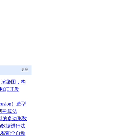
更多
aph 渲染图，构
的渲染调度中枢
用QT开发
usion）造型
切割算法
型的多边形数
ata数据进行法
测试智能全自动