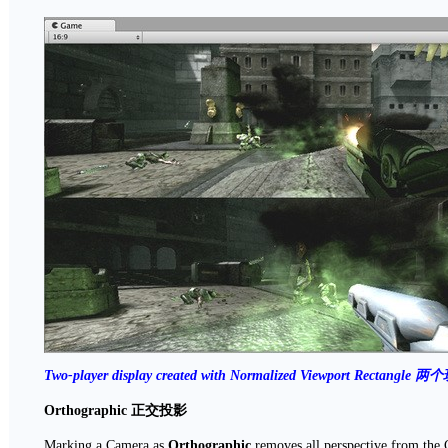
Two-player display created with
Normalized Viewport Rectangle
两个
Orthographic
正交投影
Marking a Camera as
Orthographic
removes all perspective from the C