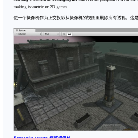
making isometric or 2D games.
使一个摄像机作为正交投影从摄像机的视图里删除所有透视。这是