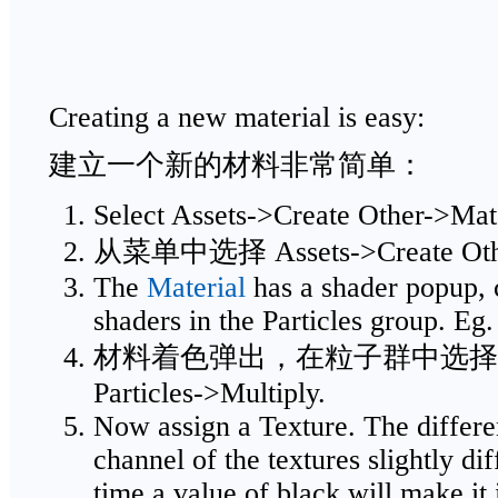
Creating a new material is easy:
建立一个新的材料非常简单：
Select Assets->Create Other->Mat
从菜单中选择 Assets->Create Othe
The
Material
has a shader popup, 
shaders in the Particles group. Eg.
材料着色弹出，在粒子群中选择
Particles->Multiply.
Now assign a Texture. The differe
channel of the textures slightly dif
time a value of black will make it 