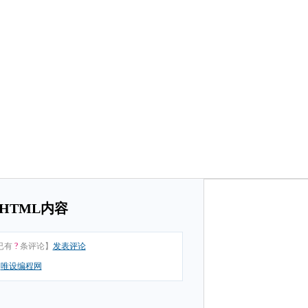
显示HTML内容
已有
?
条评论】
发表评论
：
唯设编程网