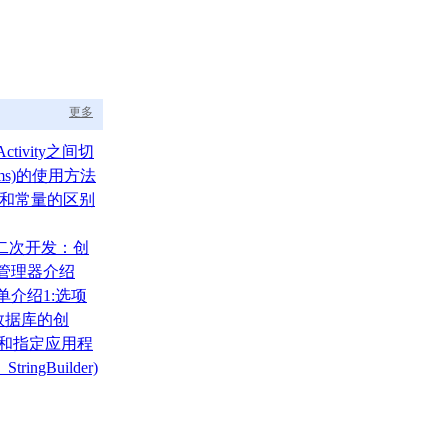
更多
ctivity之间切
ams)的使用方法
um)和常量的区别
A二次开发：创
布局管理器介绍
菜单介绍1:选项
)
000数据库的创
、还原
录和指定应用程
tringBuilder)