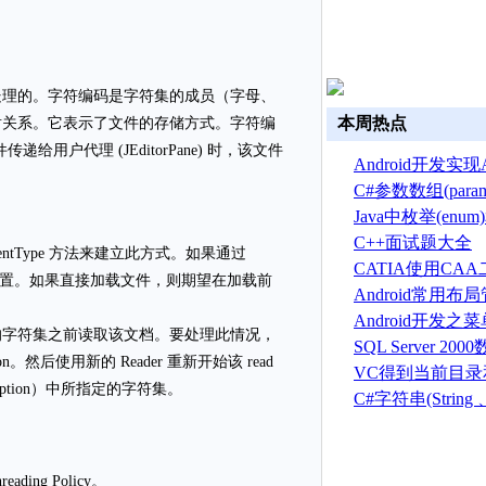
处理的。字符编码是字符集的成员（字母、
本周热点
射关系。它表示了文件的存储方式。字符编
8。将文件传递给用户代理 (JEditorPane) 时，该文件
Android开发实现A
换
C#参数数组(par
Java中枚举(en
C++面试题大全
entType 方法来建立此方式。如果通过
CATIA使用CA
行了设置。如果直接加载文件，则期望在加载前
建草图
Android常用
Android开发之
的字符集之前读取该文档。要处理此情况，
菜单(Option menu
SQL Server 2
ption。然后使用新的 Reader 重新开始该 read
建、删除、备份
VC得到当前目
OException）中所指定的字符集。
序目录的方法
C#字符串(String 、S
总结
ing Policy。