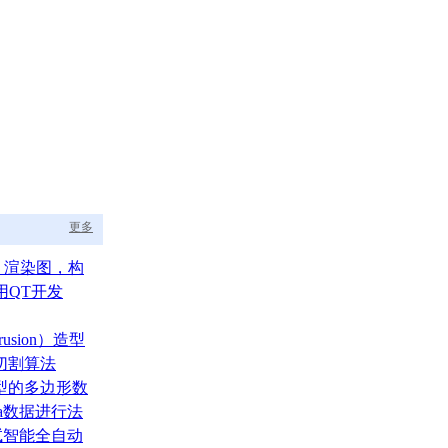
更多
aph 渲染图，构
的渲染调度中枢
用QT开发
usion）造型
切割算法
型的多边形数
ata数据进行法
测试智能全自动