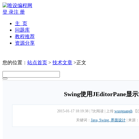
登 录
注 册
主 页
问题库
教程推荐
资源分享
您的位置：
站点首页
>
技术文章
>正文
Swing使用JEditorPane
2015-01-17 18:19:38
|
?次阅读
|
上传:
wustguangh
【
关键词：
Java, Swing, 界面设计
|
来源