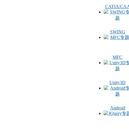
CATIA/CA
SWING
MFC
Unity3D
Android