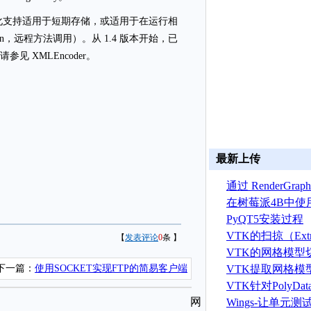
列化支持适用于短期存储，或适用于在运行相
cation，远程方法调用）。从 1.4 版本开始，已
。请参见 XMLEncoder。
最新上传
通过 RenderGr
建 ASTRYN 
在树莓派4B中使
OpenGL ES程序
PyQT5安装过程
VTK的扫掠（Extr
【
发表评论
0
条 】
算法
VTK的网格模型
VTK提取网格模
下一篇：
使用SOCKET实现FTP的简易客户端
据算法
VTK针对PolyD
网
线运算
Wings-让单元