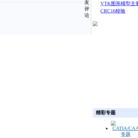
友
生成
VTK图形模型主
评
CRC16校验
论
精彩专题