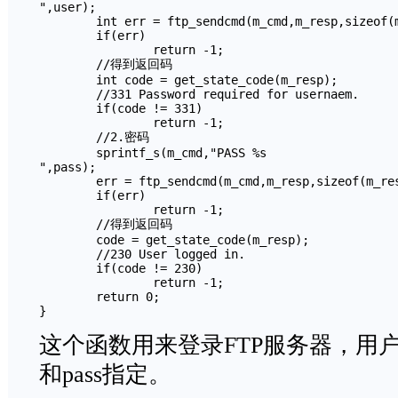
",user); 	

	int err = ftp_sendcmd(m_cmd,m_resp,sizeof(m_resp)); 

	if(err)

		return -1;

	//得到返回码

	int code = get_state_code(m_resp);

	//331 Password required for usernaem.

	if(code != 331)

		return -1;	

	//2.密码

	sprintf_s(m_cmd,"PASS %s

",pass); 

	err = ftp_sendcmd(m_cmd,m_resp,sizeof(m_resp)); 

	if(err)

		return -1;

	//得到返回码

	code = get_state_code(m_resp);

	//230 User logged in.

	if(code != 230)

		return -1;	

	return 0; 

} 
这个函数用来登录FTP服务器，用户
和pass指定。