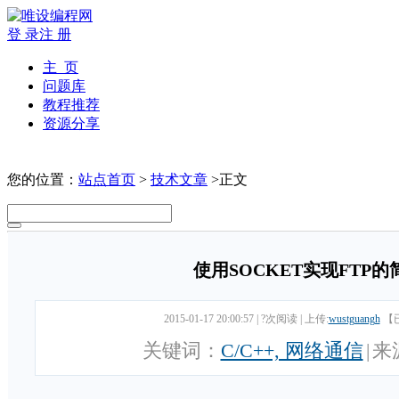
登 录
注 册
主 页
问题库
教程推荐
资源分享
您的位置：
站点首页
>
技术文章
>正文
使用SOCKET实现FTP
2015-01-17 20:00:57
|
?次阅读
|
上传:
wustguangh
【
关键词：
C/C++, 网络通信
|
来