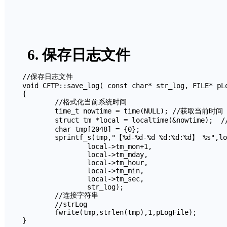
6. 保存日志文件
//保存日志文件

void CFTP::save_log( const char* str_log, FILE* pLo
{	

	//格式化当前系统时间

	time_t nowtime = time(NULL); //获取当前时间

	struct tm *local = localtime(&nowtime);  //获取当前系统时间

	char tmp[2048] = {0};

	sprintf_s(tmp,"【%d-%d-%d %d:%d:%d】 %s",local->tm_year+1900,

		local->tm_mon+1,

		local->tm_mday,

		local->tm_hour,

		local->tm_min,

		local->tm_sec,

		str_log); 

	//连接字符串

	//strLog

	fwrite(tmp,strlen(tmp),1,pLogFile);

}