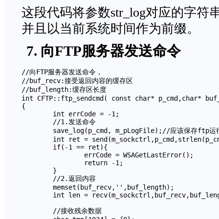
这段代码将参数str_log对应的字
并且以当前系统时间作为前缀。
7. 向FTP服务器发送命令
//向FTP服务器发送命令，

//buf_recv:接受返回内容的缓存区

//buf_length:缓存区长度

int CFTP::ftp_sendcmd( const char* p_cmd,char* buf_
{ 

	int errCode = -1;

	//1.发送命令

	save_log(p_cmd, m_pLogFile);//应该保存ftp运行日志	

	int ret = send(m_sockctrl,p_cmd,strlen(p_cmd),0); 

	if(-1 == ret){

		errCode = WSAGetLastError();

		return -1;

	}

	//2.返回内容

	memset(buf_recv,'',buf_length);	

	int len = recv(m_sockctrl,buf_recv,buf_length,0);

	//接收残余数据
