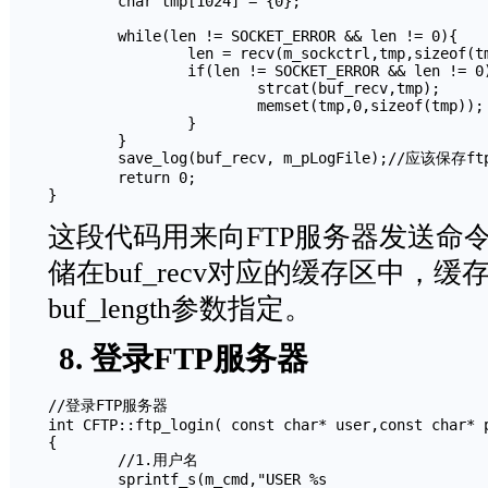
	char tmp[1024] = {0};

	while(len != SOCKET_ERROR && len != 0){

		len = recv(m_sockctrl,tmp,sizeof(tmp),0);

		if(len != SOCKET_ERROR && len != 0){

			strcat(buf_recv,tmp);

			memset(tmp,0,sizeof(tmp));

		}

	}

	save_log(buf_recv, m_pLogFile);//应该保存ftp运行日志 	

	return 0; 

} 
这段代码用来向FTP服务器发送命
储在buf_recv对应的缓存区中，
buf_length参数指定。
8. 登录FTP服务器
//登录FTP服务器

int CFTP::ftp_login( const char* user,const char* p
{ 	

	//1.用户名

	sprintf_s(m_cmd,"USER %s
