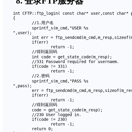
8. 登录FTP服务器
int CFTP::ftp_login( const char* user,const char* p
{ 	

	//1.用户名

	sprintf_s(m_cmd,"USER %s

",user); 	

	int err = ftp_sendcmd(m_cmd,m_resp,sizeof(m_resp)); 

	if(err)

		return -1;

	//得到返回码

	int code = get_state_code(m_resp);

	//331 Password required for usernaem.

	if(code != 331)

		return -1;	

	//2.密码

	sprintf_s(m_cmd,"PASS %s

",pass); 

	err = ftp_sendcmd(m_cmd,m_resp,sizeof(m_resp)); 

	if(err)

		return -1;

	//得到返回码

	code = get_state_code(m_resp);

	//230 User logged in.

	if(code != 230)

		return -1;	

	return 0; 
