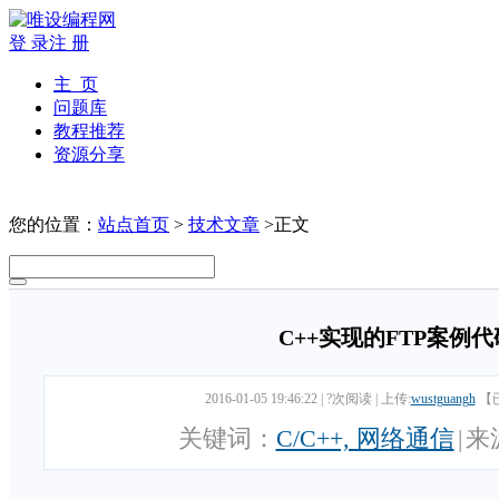
登 录
注 册
主 页
问题库
教程推荐
资源分享
您的位置：
站点首页
>
技术文章
>正文
C++实现的FTP案例
2016-01-05 19:46:22
|
?次阅读
|
上传:
wustguangh
【
关键词：
C/C++, 网络通信
|
来