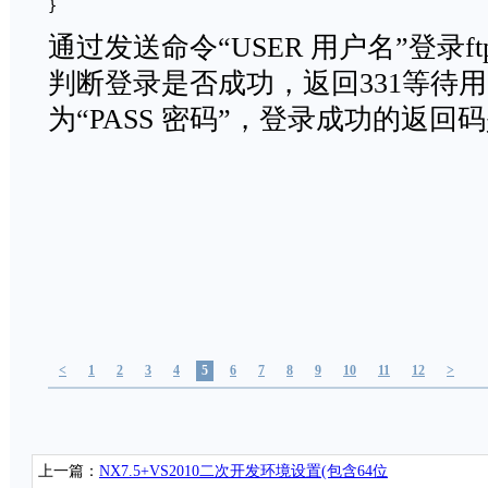
} 
通过发送命令“USER 用户名”登录
判断登录是否成功，返回331等待
为“PASS 密码”，登录成功的返回码
<
1
2
3
4
5
6
7
8
9
10
11
12
>
上一篇：
NX7.5+VS2010二次开发环境设置(包含64位