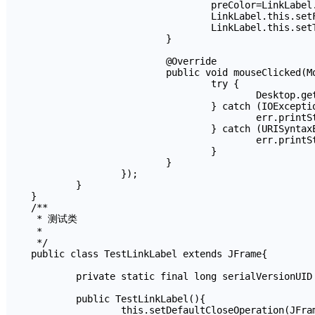
				preColor=LinkLabel.this.getForeground();

				LinkLabel.this.setForeground(Color.BLUE);

				LinkLabel.this.setText("<html><u>"+text+"</u></html>");

			}

			@Override

			public void mouseClicked(MouseEvent e) {

				try {

					Desktop.getDesktop().browse(link.toURI());

				} catch (IOException err) {

					err.printStackTrace();

				} catch (URISyntaxException err) {

					err.printStackTrace();

				}

			}

		});

	}

}

/**

 * 测试类

 *

 */

public class TestLinkLabel extends JFrame{

	private static final long serialVersionUID = 1L;

	public TestLinkLabel(){

		this.setDefaultCloseOperation(JFrame.EXIT_ON_CLOSE);
