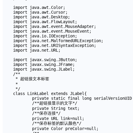
import java.awt.Color;

import java.awt.Cursor;

import java.awt.Desktop;

import java.awt.FlowLayout;

import java.awt.event.MouseAdapter;

import java.awt.event.MouseEvent;

import java.io.IOException;

import java.net.MalformedURLException;

import java.net.URISyntaxException;

import java.net.URL;

import javax.swing.JButton;

import javax.swing.JFrame;

import javax.swing.JLabel;

/**

 * 超链接文本标签

 *

 */

class LinkLabel extends JLabel{	

	private static final long serialVersionUID = 1L;

	/**超链接显示的文字*/

	private String text;

	/**保存连接*/

	private URL link=null;

	/**保存标签的默认颜色*/

	private Color preColor=null;
