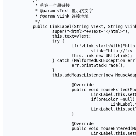
	/**

	 * 构造一个超链接

	 * @param vText 显示的文字

	 * @param vLink 连接地址

	 */

	public LinkLabel(String vText, String vLink) {

		super("<html>"+vText+"</html>");

		this.text=vText;

		try {

			if(!vLink.startsWith("http://"))

				vLink="http://"+vLink;

			this.link=new URL(vLink);

		} catch (MalformedURLException err) {

			err.printStackTrace();

		}

		this.addMouseListener(new MouseAdapter() {

			@Override

			public void mouseExited(MouseEvent e) {

				LinkLabel.this.setCursor(Cursor.getPredefinedCursor(Cursor.DEFAULT_CURSOR));

				if(preColor!=null)

					LinkLabel.this.setForeground(preColor);

				LinkLabel.this.setText("<html>"+text+"</html>");

			}

			@Override

			public void mouseEntered(MouseEvent e) {

				LinkLabel.this.setCursor(Cursor.getPredefinedCursor(Cursor.HAND_CURSOR));
