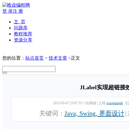
登 录
注 册
主 页
问题库
教程推荐
资源分享
您的位置：
站点首页
>
技术文章
>正文
JLabel实现超链接
2012-03-07 23:07:53
|
?次阅读
|
上传:
wustguangh
【
关键词：
Java, Swing, 界面设计
|