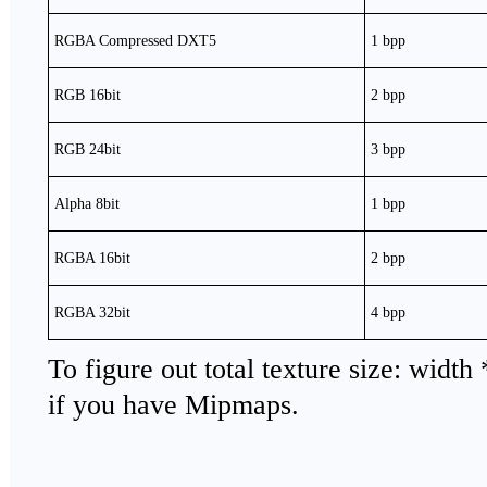
RGBA Compressed DXT5
1 bpp
RGB 16bit
2 bpp
RGB 24bit
3 bpp
Alpha 8bit
1 bpp
RGBA 16bit
2 bpp
RGBA 32bit
4 bpp
To figure out total texture size: widt
if you have Mipmaps.