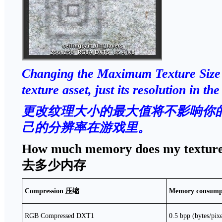
Changing the Maximum Texture Size w
texture asset, just its resolution in th
更改纹理大小的最大值将不影响你
己的分辨率在游戏里。
How much memory does my texture
去多少内存
Compression
压缩
Memory consump
RGB Compressed DXT1
0.5 bpp (bytes/pixe