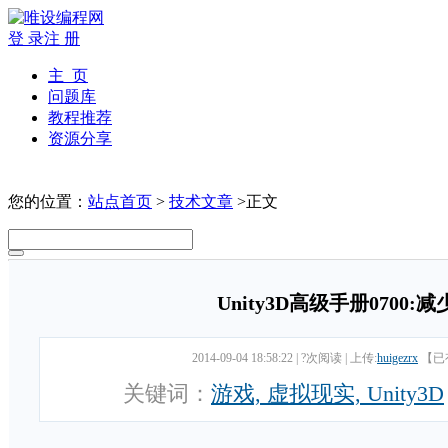
登 录
注 册
主 页
问题库
教程推荐
资源分享
您的位置：
站点首页
>
技术文章
>正文
Unity3D高级手册0700
2014-09-04 18:58:22
|
?次阅读
|
上传:
huigezrx
【已
关键词：
游戏, 虚拟现实, Unity3D