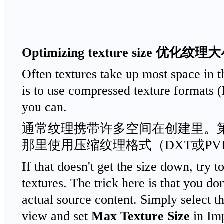
Optimizing texture size
优化纹理大
Often textures take up most space in th
is to use compressed texture format
you can.
通常纹理携带许多空间在创建里。
那里使用压缩纹理格式（DXT或PV
If that doesn't get the size down, try t
textures. The trick here is that you do
actual source content. Simply select th
view and set
Max Texture Size
in Imp