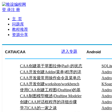
登 录
注 册
主 页
问题库
教程推荐
资源分享
进入专题
CATIA/CAA
Android
CAA创建基于草图拉伸(Pad) 的状态
SQL
命令
CAA开发创建Addin(菜单)程序的详
And
细步骤
CAA开发最常用操作命令及菜单总
决办
Andr
结
CAA开发创建workshop/workbench
KSoa
应用程序的详细步骤
使用CAA创建工程图(Drafting)的基
码归
Andr
本步骤
CAA制图模型概述(Drafting Modeler
WebSe
Andr
Overview)
创建CAA对话框程序的详细步骤
用属
Andr
学习CAA的一家之谈
的问
Andr