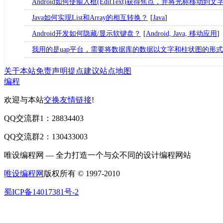
Android如何使输入框(EditText)获得焦点，并将光标移动到
Java如何实现List和Array的相互转换？
[
Java
]
Android开发如何隐藏/显示软键盘？
[
Android, Java, 移动应用
]
我用的是uap平台，需要将数据库的数据以文字和柱状图的形式
关于本站
免责声明
提点建议
站点地图
编程
欢迎与本站
交换友情链接
!
QQ交流群1：28834403
QQ交流群2：130433003
唯设编程网 — 全力打造一个与众不同的设计编程网站
唯设编程网
版权所有 © 1997-2010
蜀ICP备14017381号-2