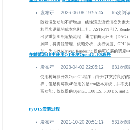
31°
发布于
2026-06-08 19:55:42
65次阅
热
随着渲染功能不断增加，线性渲染流程演变为庞大
度
和同步逻辑的成本急剧上升。ASTRYN 引入 Rende
出发重新组织渲染流程，通过有向无环图（DAG）
屏障，将资源管理、依赖分析、执行调度、GPU 
架，为 GPU-Driven Rendering 提供可扩展的调度中
在树莓派4B中使用QT开发OpenGL ES程序
53°
发布于
2023-04-02 22:05:12
631次阅
热
使用树莓派开发OpenGL程序，由于QT支持良好
度
择，但是树莓派4B使用的是arm版本系统，并不支
富功能，仅仅提供OpenGL 1.00 ES, 3.00 ES, and 
PyQT5安装过程
43°
发布于
2021-10-20 20:51:13
531次阅
热