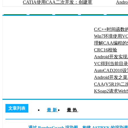
CATIA使用CAA二次开发：创建草
Andro
图
理解使用CAA创建组件(Creating
info"
And
Components)
C/C++时间函数
Win7环境使用VC
实现鼠标钩子
理解CAA编程的St
CRC16校验
Android开发实现A
换
VC得到当前目
序目录的方法
AutoCAD201
Android开发之
单(Option menu)
CAA(V5R19
置
KSoap2请求Web
号码归属地查询
文章列表
最新
最热
通过 RenderGraph 渲染图，构建 ASTRYN 的渲