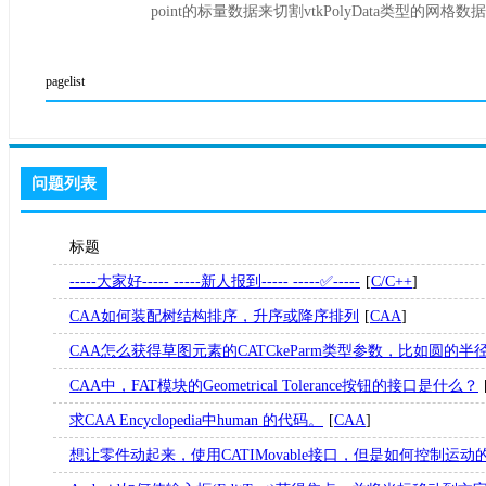
point的标量数据来切割vtkPolyData类型的网格数据。
pagelist
问题列表
标题
-----大家好----- -----新人报到----- -----✅-----
[
C/C++
]
CAA如何装配树结构排序，升序或降序排列
[
CAA
]
CAA怎么获得草图元素的CATCkeParm类型参数，比如圆的半径的
CAA中，FAT模块的Geometrical Tolerance按钮的接口是什么？
求CAA Encyclopedia中human 的代码。
[
CAA
]
想让零件动起来，使用CATIMovable接口，但是如何控制运动